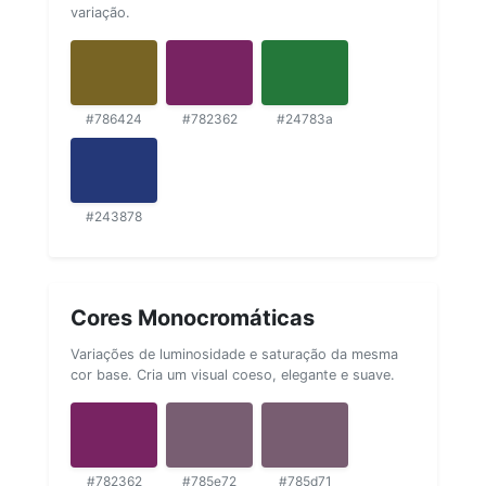
variação.
#786424
#782362
#24783a
#243878
Cores Monocromáticas
Variações de luminosidade e saturação da mesma
cor base. Cria um visual coeso, elegante e suave.
#782362
#785e72
#785d71