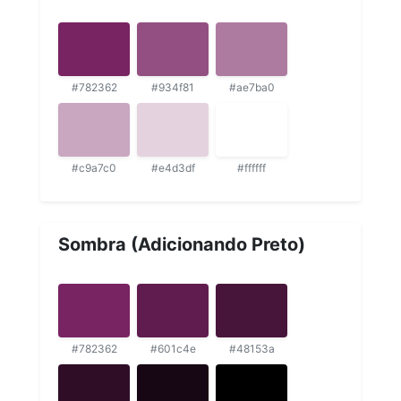
#782362
#934f81
#ae7ba0
#c9a7c0
#e4d3df
#ffffff
Sombra (Adicionando Preto)
#782362
#601c4e
#48153a