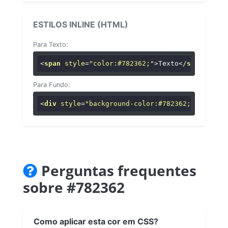
ESTILOS INLINE (HTML)
Para Texto:
<
span
style
=
"color:#782362;"
>
Texto
</
span
>
Para Fundo:
<
div
style
=
"background-color:#782362;"
>
...
</
di
Perguntas frequentes
sobre #782362
Como aplicar esta cor em CSS?