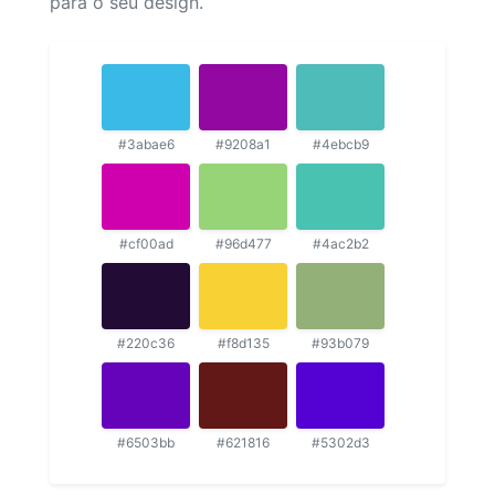
para o seu design.
#3abae6
#9208a1
#4ebcb9
#cf00ad
#96d477
#4ac2b2
#220c36
#f8d135
#93b079
#6503bb
#621816
#5302d3