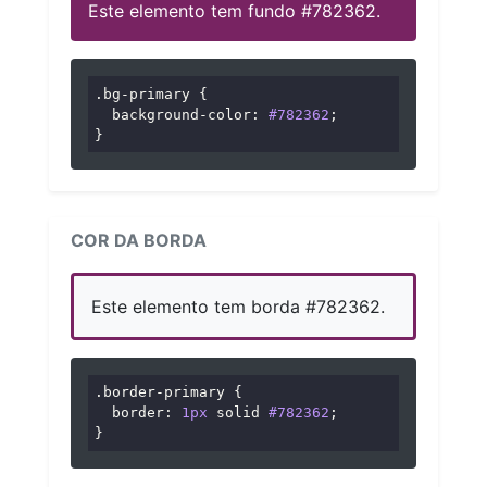
Este elemento tem fundo #782362.
.bg-primary
 {

background-color
: 
#782362
;

}
COR DA BORDA
Este elemento tem borda #782362.
.border-primary
 {

border
: 
1px
 solid 
#782362
;

}