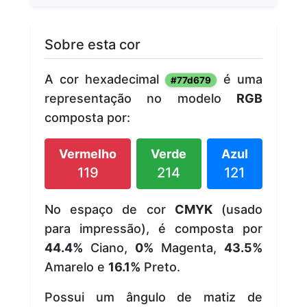
Sobre esta cor
A cor hexadecimal
é uma
#77d679
representação no modelo
RGB
composta por:
Vermelho
Verde
Azul
119
214
121
No espaço de cor
CMYK
(usado
para impressão), é composta por
44.4%
Ciano,
0%
Magenta,
43.5%
Amarelo e
16.1%
Preto.
Possui um ângulo de matiz de