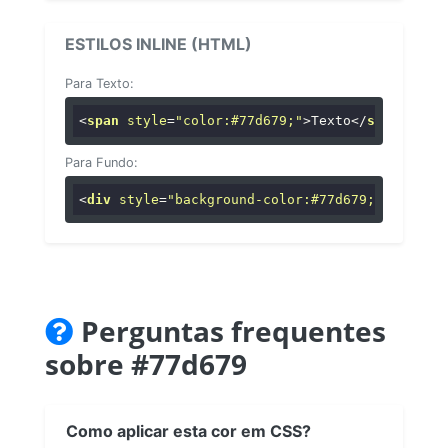
ESTILOS INLINE (HTML)
Para Texto:
<
span
style
=
"color:#77d679;"
>
Texto
</
span
>
Para Fundo:
<
div
style
=
"background-color:#77d679;"
>
...
</
di
Perguntas frequentes
sobre #77d679
Como aplicar esta cor em CSS?