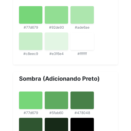
#77d679
#92de93
#ade6ae
#c8eec9
#e3f6e4
#ffffff
Sombra (Adicionando Preto)
#77d679
#5fab60
#478048