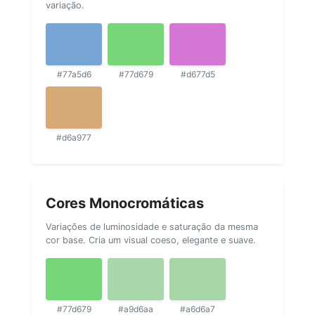
variação.
#77a5d6
#77d679
#d677d5
#d6a977
Cores Monocromáticas
Variações de luminosidade e saturação da mesma
cor base. Cria um visual coeso, elegante e suave.
#77d679
#a9d6aa
#a6d6a7