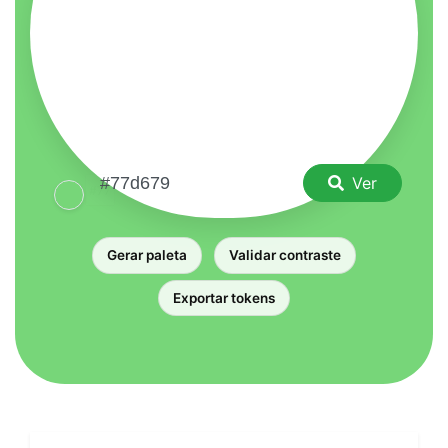
Ver
Gerar paleta
Validar contraste
Exportar tokens