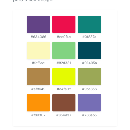
#634386
#ed0f4c
#0f837a
#fcf8bc
#82d381
#01495a
#af8649
#e4fa02
#9ba856
#fd9307
#854d37
#766eb5