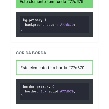
Este elemento tem fundo #77d679.
.bg-primary
 {

background-color
: 
#77d679
;

}
COR DA BORDA
Este elemento tem borda #77d679.
.border-primary
 {

border
: 
1px
 solid 
#77d679
;

}