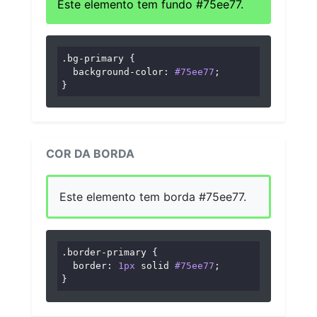
Este elemento tem fundo #75ee77.
.bg-primary
 {

background-color
: 
#75ee77
;

}
COR DA BORDA
Este elemento tem borda #75ee77.
.border-primary
 {

border
: 
1px
 solid 
#75ee77
;

}