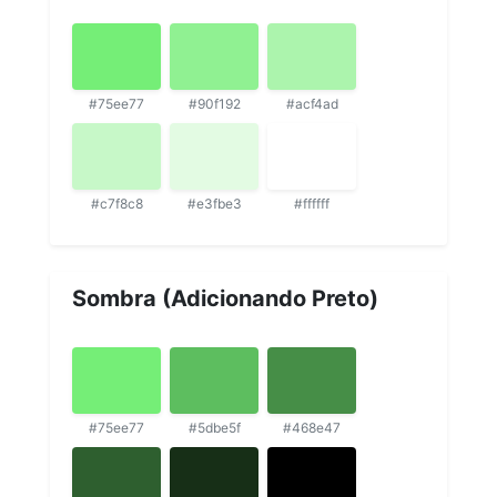
#75ee77
#90f192
#acf4ad
#c7f8c8
#e3fbe3
#ffffff
Sombra (Adicionando Preto)
#75ee77
#5dbe5f
#468e47