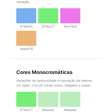
variação.
#76b0ee
#75ee77
#ee76ed
#eeb476
Cores Monocromáticas
Variações de luminosidade e saturação da mesma
cor base. Cria um visual coeso, elegante e suave.
#75ee77
#bbeebc
#b9eeba