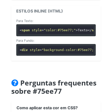
ESTILOS INLINE (HTML)
Para Texto:
<
span
style
=
"color:#75ee77;"
>
Texto
</
span
>
Para Fundo:
<
div
style
=
"background-color:#75ee77;"
>
...
</
di
Perguntas frequentes
sobre #75ee77
Como aplicar esta cor em CSS?