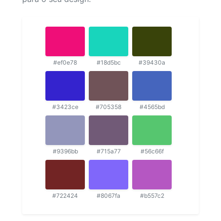
#ef0e78
#18d5bc
#39430a
#3423ce
#705358
#4565bd
#9396bb
#715a77
#56c66f
#722424
#8067fa
#b557c2