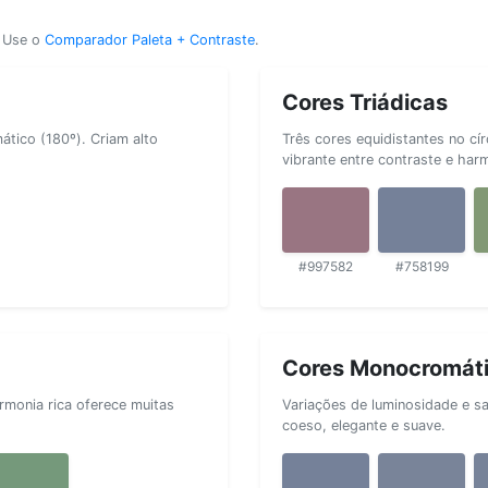
? Use o
Comparador Paleta + Contraste
.
Cores Triádicas
tico (180º). Criam alto
Três cores equidistantes no cí
vibrante entre contraste e har
#997582
#758199
Cores Monocromát
rmonia rica oferece muitas
Variações de luminosidade e s
coeso, elegante e suave.