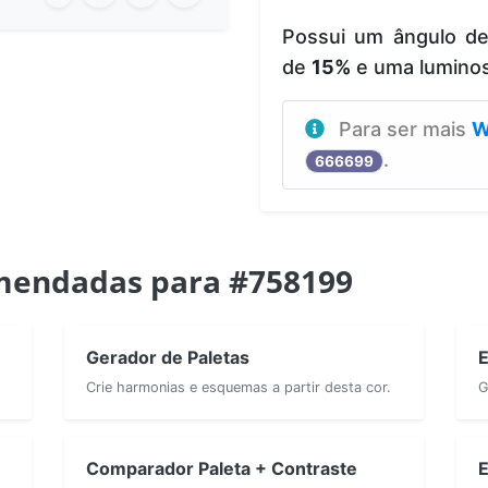
Possui um ângulo d
de
15%
e uma lumino
Para ser mais
W
.
666699
mendadas para #758199
Gerador de Paletas
E
Crie harmonias e esquemas a partir desta cor.
G
Comparador Paleta + Contraste
E