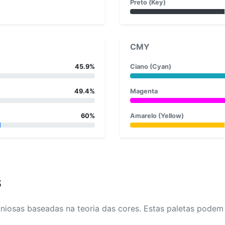
Preto (Key)
CMY
45.9%
Ciano (Cyan)
49.4%
Magenta
60%
Amarelo (Yellow)
s
osas baseadas na teoria das cores. Estas paletas podem aj