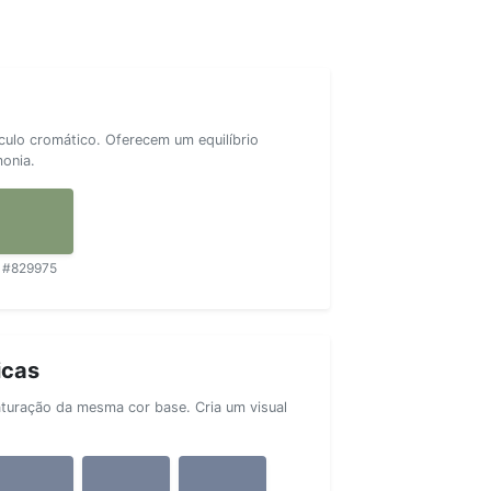
rculo cromático. Oferecem um equilíbrio
monia.
#829975
icas
aturação da mesma cor base. Cria um visual