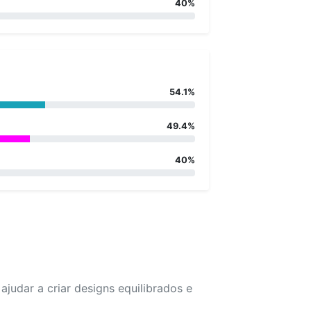
40%
54.1%
49.4%
40%
udar a criar designs equilibrados e