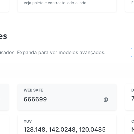
Veja paleta e contraste lado a lado.
E
es
usados. Expanda para ver modelos avançados.
WEB SAFE
D
666699
YUV
C
128.148, 142.0248, 120.0485