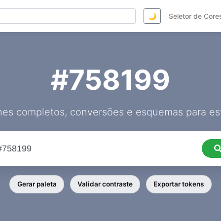
🌙
Seletor de Core
#758199
hes completos, conversões e esquemas para est
Gerar paleta
Validar contraste
Exportar tokens