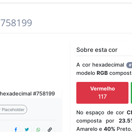
758199
Sobre esta cor
A cor hexadecimal
#
modelo
RGB
composta
Vermelho
117
 Placeholder
No espaço de cor
C
composta por
23.5
Amarelo e
40%
Preto