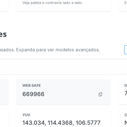
Veja paleta e contraste lado a lado.
E
es
usados. Expanda para ver modelos avançados.
WEB SAFE
D
669966
YUV
C
143.034, 114.4368, 106.5777