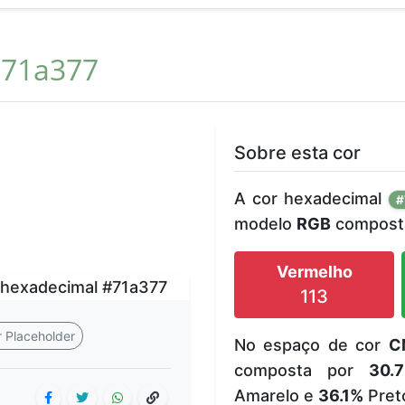
71a377
Sobre esta cor
A cor hexadecimal
#
modelo
RGB
composta
Vermelho
113
 Placeholder
No espaço de cor
C
composta por
30.
Amarelo e
36.1%
Pret