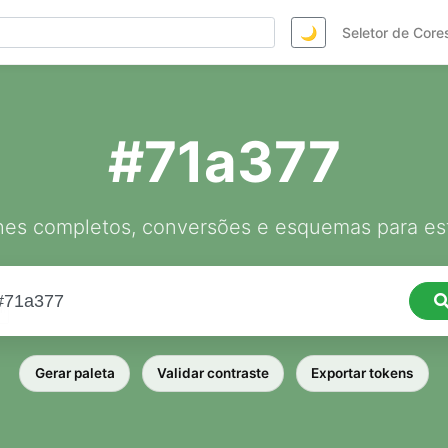
🌙
Seletor de Core
#71a377
hes completos, conversões e esquemas para est
Gerar paleta
Validar contraste
Exportar tokens