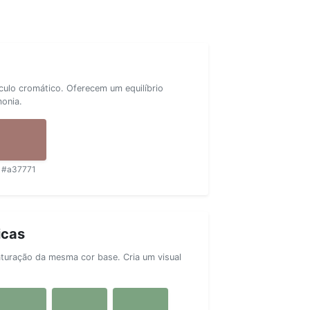
rculo cromático. Oferecem um equilíbrio
monia.
#a37771
icas
aturação da mesma cor base. Cria um visual