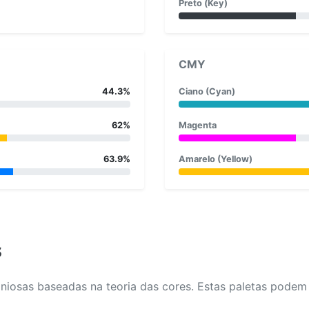
Preto (Key)
CMY
44.3%
Ciano (Cyan)
62%
Magenta
63.9%
Amarelo (Yellow)
s
osas baseadas na teoria das cores. Estas paletas podem aj