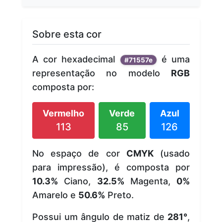
Sobre esta cor
A cor hexadecimal
é uma
#71557e
representação no modelo
RGB
composta por:
Vermelho
Verde
Azul
113
85
126
No espaço de cor
CMYK
(usado
para impressão), é composta por
10.3%
Ciano,
32.5%
Magenta,
0%
Amarelo e
50.6%
Preto.
Possui um ângulo de matiz de
281°
,