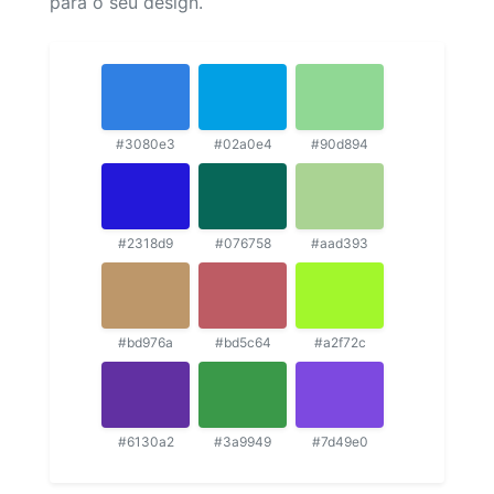
para o seu design.
#3080e3
#02a0e4
#90d894
#2318d9
#076758
#aad393
#bd976a
#bd5c64
#a2f72c
#6130a2
#3a9949
#7d49e0