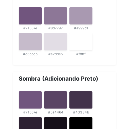
#71557e
#8d7797
#a999b1
#c6bbcb
#e2dde5
#ffffff
Sombra (Adicionando Preto)
#71557e
#5a4464
#43334b