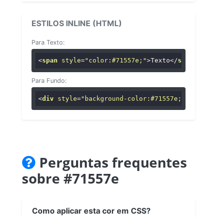
ESTILOS INLINE (HTML)
Para Texto:
<
span
style
=
"color:#71557e;"
>
Texto
</
span
>
Para Fundo:
<
div
style
=
"background-color:#71557e;"
>
...
</
di
Perguntas frequentes
sobre #71557e
Como aplicar esta cor em CSS?