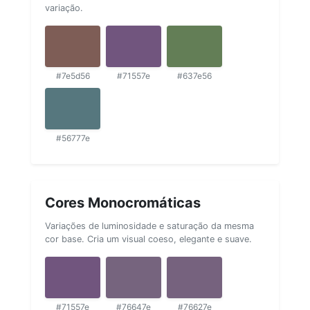
variação.
#7e5d56
#71557e
#637e56
#56777e
Cores Monocromáticas
Variações de luminosidade e saturação da mesma
cor base. Cria um visual coeso, elegante e suave.
#71557e
#76647e
#76627e