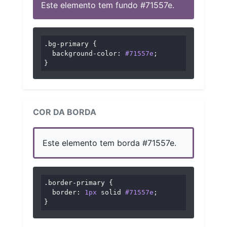
Este elemento tem fundo #71557e.
.bg-primary
 {

background-color
: 
#71557e
;

}
COR DA BORDA
Este elemento tem borda #71557e.
.border-primary
 {

border
: 
1px
 solid 
#71557e
;

}