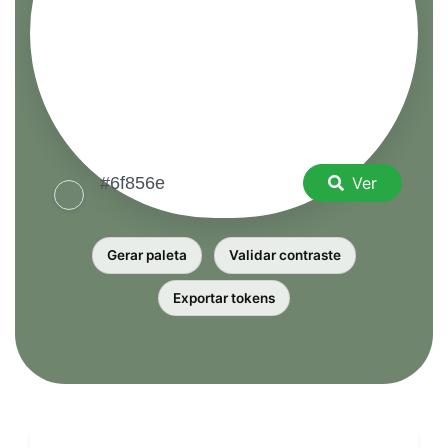
Ver
Gerar paleta
Validar contraste
Exportar tokens