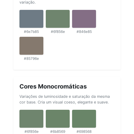
variação.
#6e7b85
#6f856e
#846e85
#85796e
Cores Monocromáticas
Variações de luminosidade e saturação da mesma
cor base. Cria um visual coeso, elegante e suave.
#6f856e
#6b8569
#698568