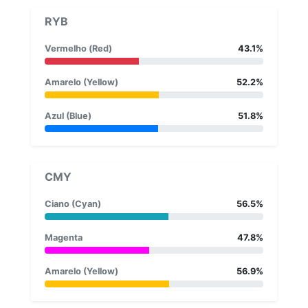
RYB
Vermelho (Red)
43.1%
Amarelo (Yellow)
52.2%
Azul (Blue)
51.8%
CMY
Ciano (Cyan)
56.5%
Magenta
47.8%
Amarelo (Yellow)
56.9%