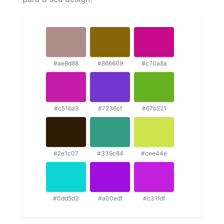
#ae8d88
#866609
#c70a8a
#c51ba9
#7236cf
#67b221
#2e1c07
#339c84
#cee44e
#0dd5d3
#a00edf
#c31fdf