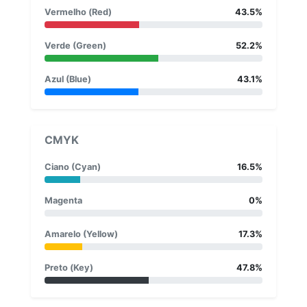
Vermelho (Red)
43.5%
Verde (Green)
52.2%
Azul (Blue)
43.1%
CMYK
Ciano (Cyan)
16.5%
Magenta
0%
Amarelo (Yellow)
17.3%
Preto (Key)
47.8%