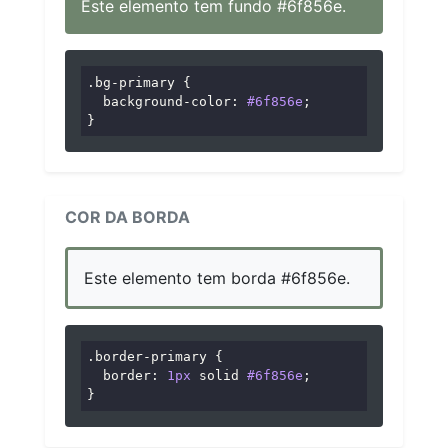
Este elemento tem fundo #6f856e.
.bg-primary
 {

background-color
: 
#6f856e
;

}
COR DA BORDA
Este elemento tem borda #6f856e.
.border-primary
 {

border
: 
1px
 solid 
#6f856e
;

}