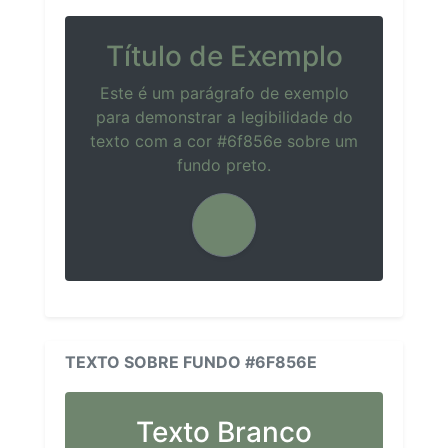
Título de Exemplo
Este é um parágrafo de exemplo
para demonstrar a legibilidade do
texto com a cor #6f856e sobre um
fundo preto.
TEXTO SOBRE FUNDO #6F856E
Texto Branco