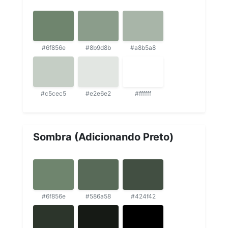
#6f856e
#8b9d8b
#a8b5a8
#c5cec5
#e2e6e2
#ffffff
Sombra (Adicionando Preto)
#6f856e
#586a58
#424f42