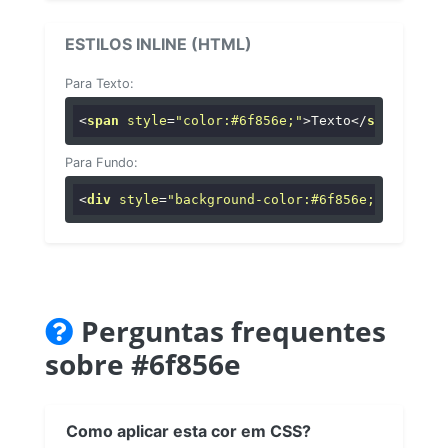
ESTILOS INLINE (HTML)
Para Texto:
<
span
style
=
"color:#6f856e;"
>
Texto
</
span
>
Para Fundo:
<
div
style
=
"background-color:#6f856e;"
>
...
</
di
Perguntas frequentes
sobre #6f856e
Como aplicar esta cor em CSS?