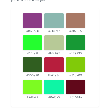
#8b3c86
#8bb7af
#a87865
#24fe2f
#b7c997
#179935
#305e20
#b71e3d
#81ca09
#7dfb22
#0ef5a5
#61081a