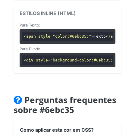
ESTILOS INLINE (HTML)
Para Texto:
<
span
style
=
"color:#6ebc35;"
>
Texto
</
span
>
Para Fundo:
<
div
style
=
"background-color:#6ebc35;"
>
...
</
di
Perguntas frequentes
sobre #6ebc35
Como aplicar esta cor em CSS?