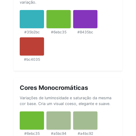
variação.
#35b2bc
#6ebc35
#8435bc
#bc4035
Cores Monocromáticas
Variações de luminosidade e saturação da mesma
cor base. Cria um visual coeso, elegante e suave.
#6ebc35
#a5bc94
#a4bc92