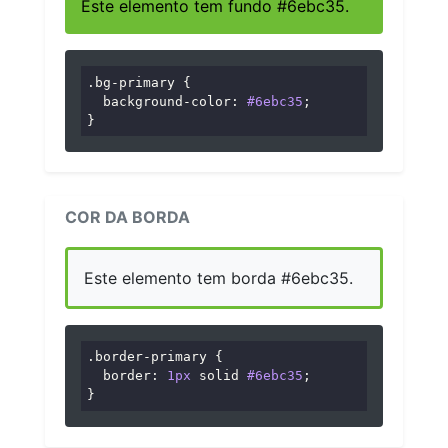
Este elemento tem fundo #6ebc35.
.bg-primary
 {

background-color
: 
#6ebc35
;

}
COR DA BORDA
Este elemento tem borda #6ebc35.
.border-primary
 {

border
: 
1px
 solid 
#6ebc35
;

}