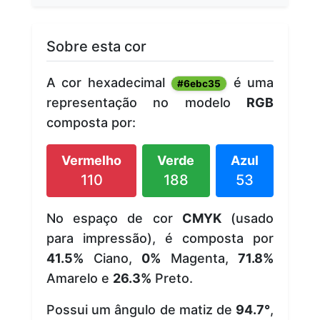
Sobre esta cor
A cor hexadecimal
é uma
#6ebc35
representação no modelo
RGB
composta por:
Vermelho
Verde
Azul
110
188
53
No espaço de cor
CMYK
(usado
para impressão), é composta por
41.5%
Ciano,
0%
Magenta,
71.8%
Amarelo e
26.3%
Preto.
Possui um ângulo de matiz de
94.7°
,