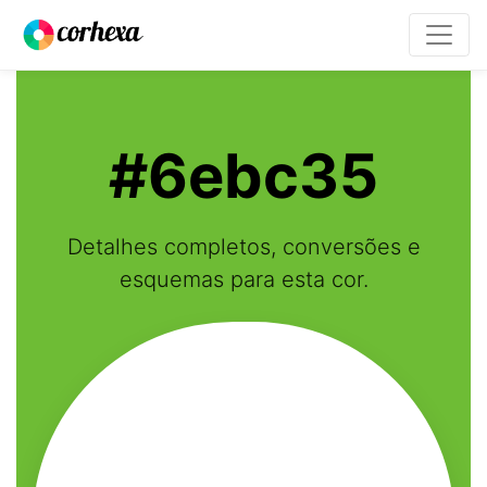
#6ebc35
Detalhes completos, conversões e
esquemas para esta cor.