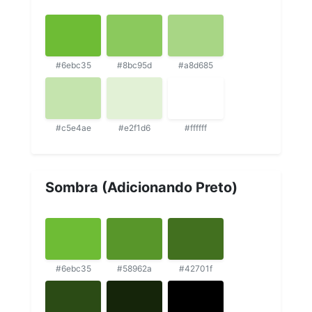
#6ebc35
#8bc95d
#a8d685
#c5e4ae
#e2f1d6
#ffffff
Sombra (Adicionando Preto)
#6ebc35
#58962a
#42701f