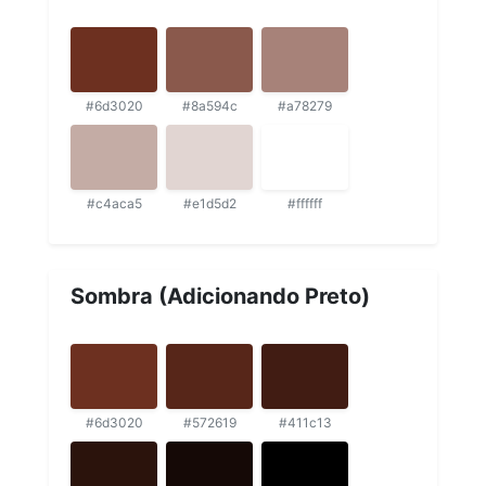
#6d3020
#8a594c
#a78279
#c4aca5
#e1d5d2
#ffffff
Sombra (Adicionando Preto)
#6d3020
#572619
#411c13