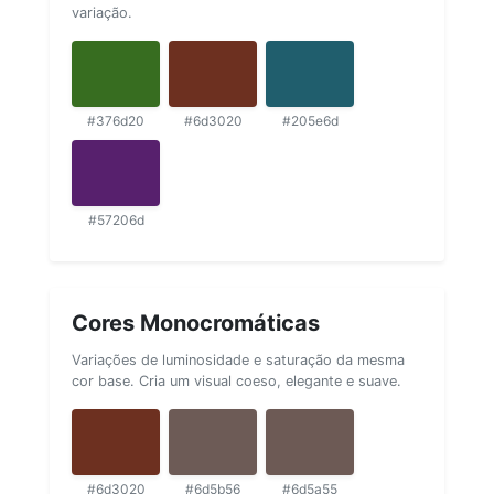
variação.
#376d20
#6d3020
#205e6d
#57206d
Cores Monocromáticas
Variações de luminosidade e saturação da mesma
cor base. Cria um visual coeso, elegante e suave.
#6d3020
#6d5b56
#6d5a55