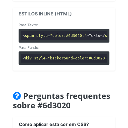
ESTILOS INLINE (HTML)
Para Texto:
<
span
style
=
"color:#6d3020;"
>
Texto
</
span
>
Para Fundo:
<
div
style
=
"background-color:#6d3020;"
>
...
</
di
Perguntas frequentes
sobre #6d3020
Como aplicar esta cor em CSS?