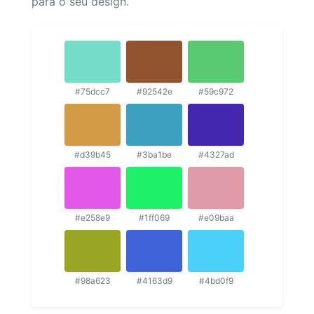
para o seu design.
#75dcc7
#92542e
#59c972
#d39b45
#3ba1be
#4327ad
#e258e9
#1ff069
#e09baa
#98a623
#4163d9
#4bd0f9