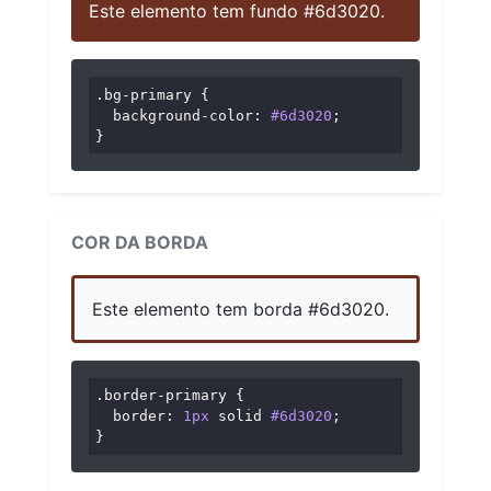
Este elemento tem fundo #6d3020.
.bg-primary
 {

background-color
: 
#6d3020
;

}
COR DA BORDA
Este elemento tem borda #6d3020.
.border-primary
 {

border
: 
1px
 solid 
#6d3020
;

}