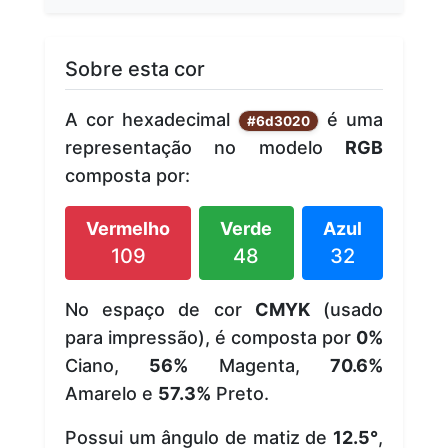
Sobre esta cor
A cor hexadecimal
é uma
#6d3020
representação no modelo
RGB
composta por:
Vermelho
Verde
Azul
109
48
32
No espaço de cor
CMYK
(usado
para impressão), é composta por
0%
Ciano,
56%
Magenta,
70.6%
Amarelo e
57.3%
Preto.
Possui um ângulo de matiz de
12.5°
,