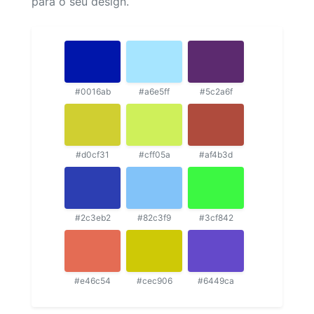
para o seu design.
#0016ab
#a6e5ff
#5c2a6f
#d0cf31
#cff05a
#af4b3d
#2c3eb2
#82c3f9
#3cf842
#e46c54
#cec906
#6449ca