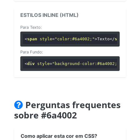
ESTILOS INLINE (HTML)
Para Texto:
<
span
style
=
"color:#6a4002;"
>
Texto
</
span
>
Para Fundo:
<
div
style
=
"background-color:#6a4002;"
>
...
</
di
Perguntas frequentes
sobre #6a4002
Como aplicar esta cor em CSS?