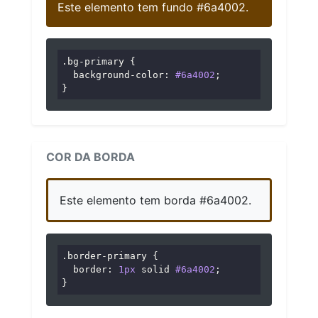
Este elemento tem fundo #6a4002.
.bg-primary
 {

background-color
: 
#6a4002
;

}
COR DA BORDA
Este elemento tem borda #6a4002.
.border-primary
 {

border
: 
1px
 solid 
#6a4002
;

}