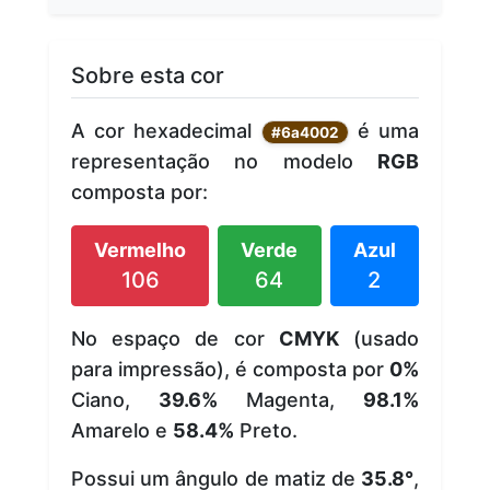
Sobre esta cor
A cor hexadecimal
é uma
#6a4002
representação no modelo
RGB
composta por:
Vermelho
Verde
Azul
106
64
2
No espaço de cor
CMYK
(usado
para impressão), é composta por
0%
Ciano,
39.6%
Magenta,
98.1%
Amarelo e
58.4%
Preto.
Possui um ângulo de matiz de
35.8°
,