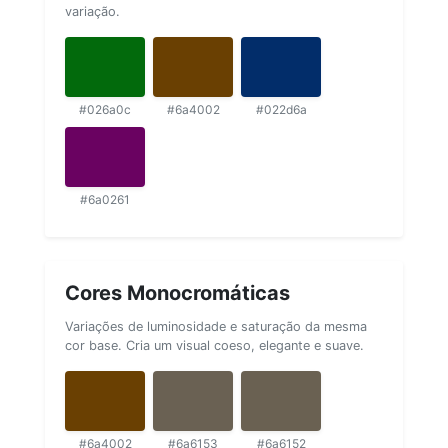
variação.
#026a0c
#6a4002
#022d6a
#6a0261
Cores Monocromáticas
Variações de luminosidade e saturação da mesma
cor base. Cria um visual coeso, elegante e suave.
#6a4002
#6a6153
#6a6152