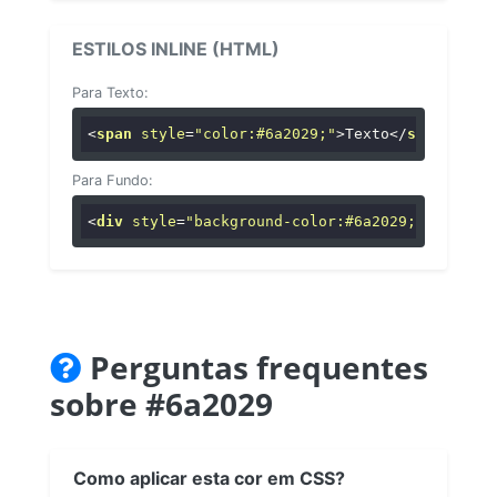
ESTILOS INLINE (HTML)
Para Texto:
<
span
style
=
"color:#6a2029;"
>
Texto
</
span
>
Para Fundo:
<
div
style
=
"background-color:#6a2029;"
>
...
</
di
Perguntas frequentes
sobre #6a2029
Como aplicar esta cor em CSS?