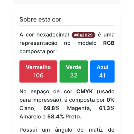
Sobre esta cor
A cor hexadecimal
é uma
#6a2029
representação no modelo
RGB
composta por:
Vermelho
Verde
Azul
106
32
41
No espaço de cor
CMYK
(usado
para impressão), é composta por
0%
Ciano,
69.8%
Magenta,
61.3%
Amarelo e
58.4%
Preto.
Possui um ângulo de matiz de