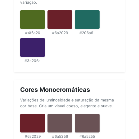
variação.
#4f6a20
#6a2029
#206a61
#3c206a
Cores Monocromáticas
Variações de luminosidade e saturação da mesma
cor base. Cria um visual coeso, elegante e suave.
#6a2029
#6a5356
#6a5255