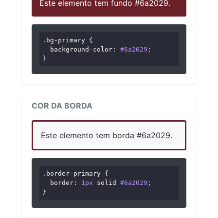
Este elemento tem fundo #6a2029.
.bg-primary
 {

background-color
: 
#6a2029
;

}
COR DA BORDA
Este elemento tem borda #6a2029.
.border-primary
 {

border
: 
1px
 solid 
#6a2029
;

}