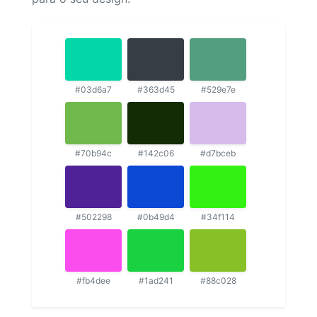
#03d6a7
#363d45
#529e7e
#70b94c
#142c06
#d7bceb
#502298
#0b49d4
#34f114
#fb4dee
#1ad241
#88c028