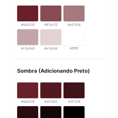
#6a2029
#874c53
#a5797e
#c3a5a9
#e1d2d4
#ffffff
Sombra (Adicionando Preto)
#6a2029
#541920
#3f1318