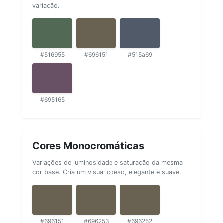
variação.
#516955
#696151
#515a69
#695165
Cores Monocromáticas
Variações de luminosidade e saturação da mesma
cor base. Cria um visual coeso, elegante e suave.
#696151
#696253
#696252