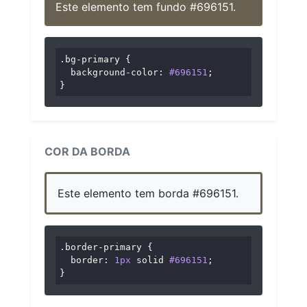
Este elemento tem fundo #696151.
.bg-primary
 {

background-color
: 
#696151
;

}
COR DA BORDA
Este elemento tem borda #696151.
.border-primary
 {

border
: 
1px
 solid 
#696151
;

}