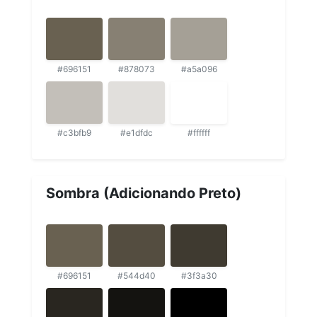
#696151
#878073
#a5a096
#c3bfb9
#e1dfdc
#ffffff
Sombra (Adicionando Preto)
#696151
#544d40
#3f3a30