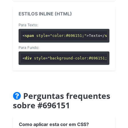
ESTILOS INLINE (HTML)
Para Texto:
<
span
style
=
"color:#696151;"
>
Texto
</
span
>
Para Fundo:
<
div
style
=
"background-color:#696151;"
>
...
</
di
Perguntas frequentes
sobre #696151
Como aplicar esta cor em CSS?