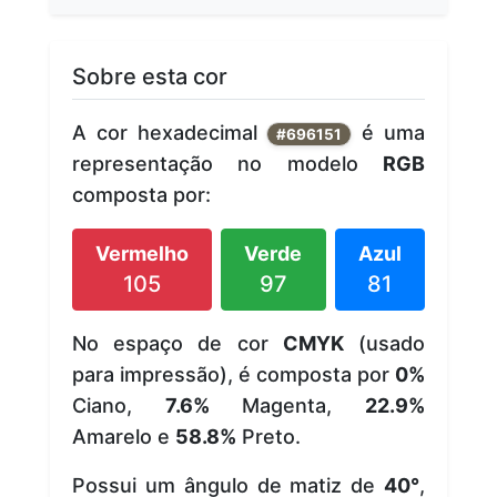
Sobre esta cor
A cor hexadecimal
é uma
#696151
representação no modelo
RGB
composta por:
Vermelho
Verde
Azul
105
97
81
No espaço de cor
CMYK
(usado
para impressão), é composta por
0%
Ciano,
7.6%
Magenta,
22.9%
Amarelo e
58.8%
Preto.
Possui um ângulo de matiz de
40°
,