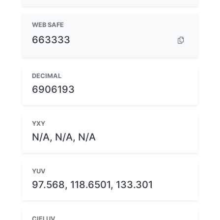
WEB SAFE
663333
DECIMAL
6906193
YXY
N/A, N/A, N/A
YUV
97.568, 118.6501, 133.301
CIELUV