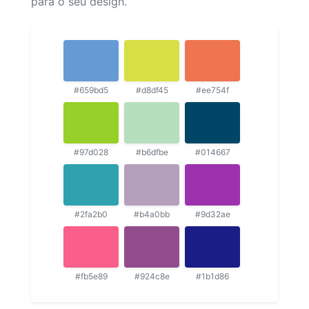
para o seu design.
#659bd5
#d8df45
#ee754f
#97d028
#b6dfbe
#014667
#2fa2b0
#b4a0bb
#9d32ae
#fb5e89
#924c8e
#1b1d86