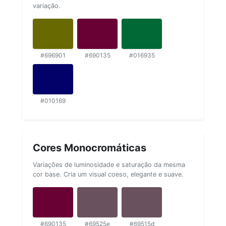
variação.
#696901
#690135
#016935
#010169
Cores Monocromáticas
Variações de luminosidade e saturação da mesma
cor base. Cria um visual coeso, elegante e suave.
#690135
#69525e
#69515d