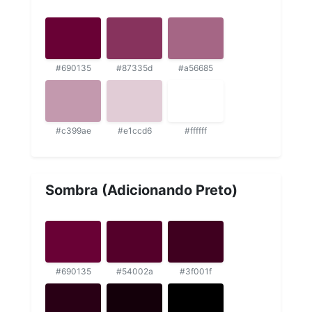
#690135
#87335d
#a56685
#c399ae
#e1ccd6
#ffffff
Sombra (Adicionando Preto)
#690135
#54002a
#3f001f