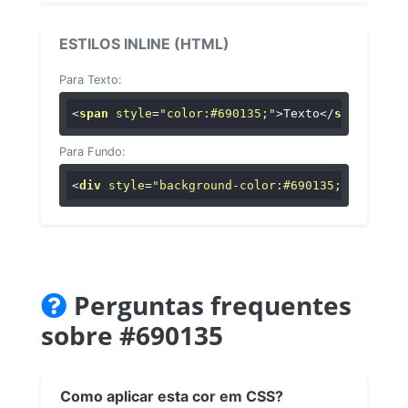
ESTILOS INLINE (HTML)
Para Texto:
<
span
style
=
"color:#690135;"
>
Texto
</
span
>
Para Fundo:
<
div
style
=
"background-color:#690135;"
>
...
</
di
Perguntas frequentes
sobre #690135
Como aplicar esta cor em CSS?