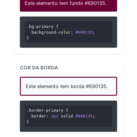
Este elemento tem fundo #690135.
.bg-primary
 {

background-color
: 
#690135
;

}
COR DA BORDA
Este elemento tem borda #690135.
.border-primary
 {

border
: 
1px
 solid 
#690135
;

}