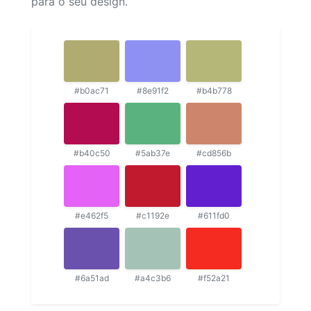
para o seu design.
#b0ac71
#8e91f2
#b4b778
#b40c50
#5ab37e
#cd856b
#e462f5
#c1192e
#611fd0
#6a51ad
#a4c3b6
#f52a21