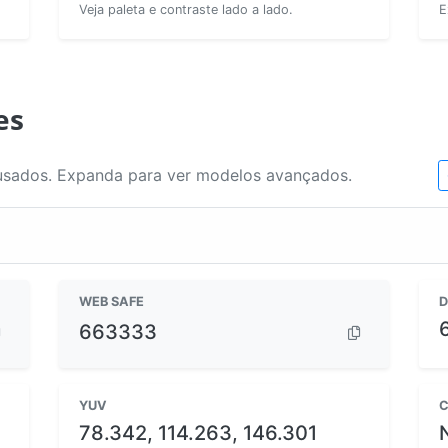
Veja paleta e contraste lado a lado.
E
es
usados. Expanda para ver modelos avançados.
WEB SAFE
D
663333
YUV
C
78.342, 114.263, 146.301