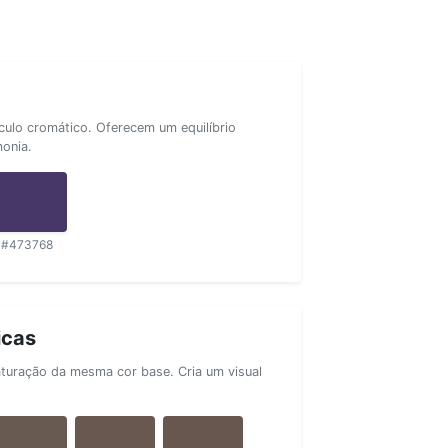
rculo cromático. Oferecem um equilíbrio
monia.
#473768
icas
aturação da mesma cor base. Cria um visual