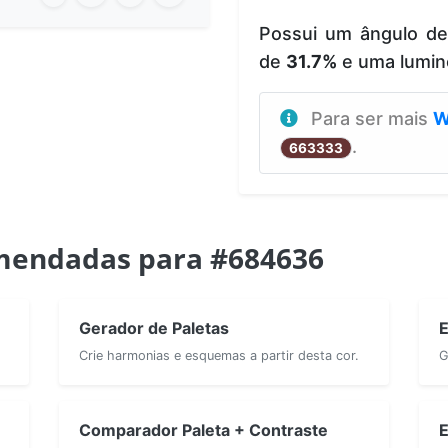
Possui um ângulo d
de
31.7%
e uma lumin
Para ser mais
W
.
663333
mendadas para #684636
Gerador de Paletas
E
Crie harmonias e esquemas a partir desta cor.
G
Comparador Paleta + Contraste
E