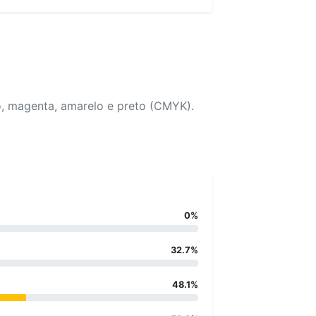
o, magenta, amarelo e preto (CMYK).
0%
32.7%
48.1%