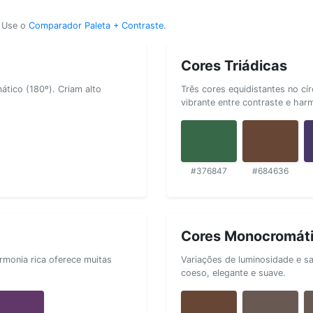
? Use o
Comparador Paleta + Contraste
.
Cores Triádicas
tico (180º). Criam alto
Três cores equidistantes no cí
vibrante entre contraste e har
#376847
#684636
Cores Monocromát
rmonia rica oferece muitas
Variações de luminosidade e s
coeso, elegante e suave.