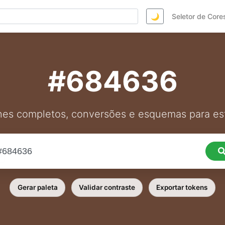
🌙
Seletor de Core
#684636
hes completos, conversões e esquemas para est
Gerar paleta
Validar contraste
Exportar tokens