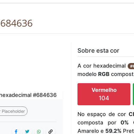
684636
Sobre esta cor
A cor hexadecimal
#
modelo
RGB
composta
Vermelho
104
 Placeholder
No espaço de cor
C
composta por
0%
C
Amarelo e
59.2%
Pret