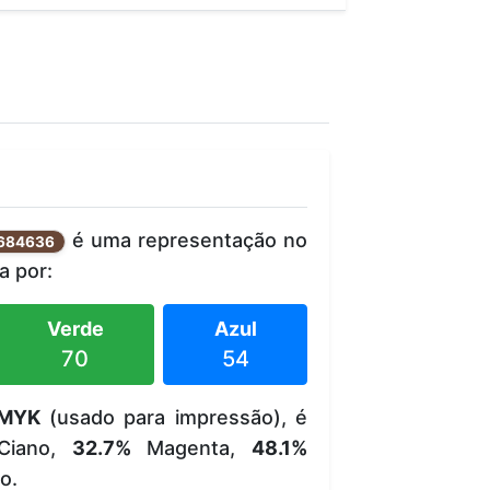
é uma representação no
684636
 por:
Verde
Azul
70
54
MYK
(usado para impressão), é
iano,
32.7%
Magenta,
48.1%
o.