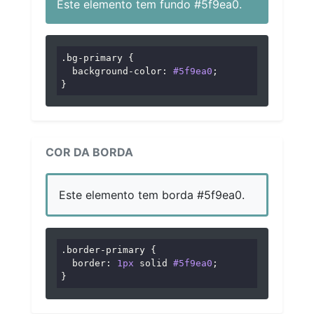
Este elemento tem fundo #5f9ea0.
.bg-primary
 {

background-color
: 
#5f9ea0
;

}
COR DA BORDA
Este elemento tem borda #5f9ea0.
.border-primary
 {

border
: 
1px
 solid 
#5f9ea0
;

}