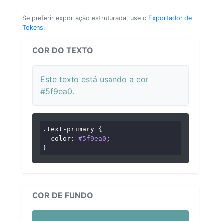
Se preferir exportação estruturada, use o
Exportador de
Tokens
.
COR DO TEXTO
Este texto está usando a cor
#5f9ea0.
.text-primary
 {

color
: 
#5f9ea0
;

}
COR DE FUNDO