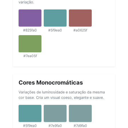
variação.
#825fa0
#5f9ea0
#a0625f
#7ea05f
Cores Monocromáticas
Variações de luminosidade e saturação da mesma
cor base. Cria um visual coeso, elegante e suave.
#5f9ea0
#7e9fa0
#7d9fa0