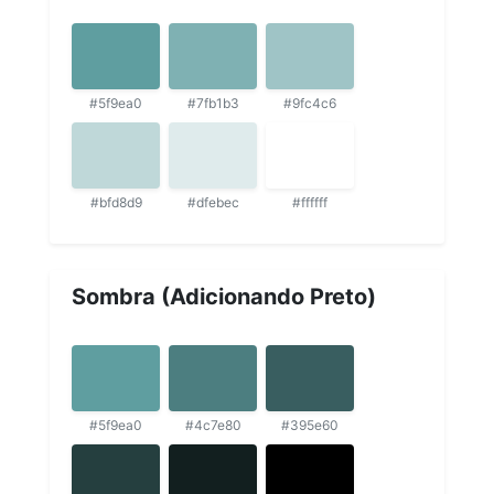
#5f9ea0
#7fb1b3
#9fc4c6
#bfd8d9
#dfebec
#ffffff
Sombra (Adicionando Preto)
#5f9ea0
#4c7e80
#395e60