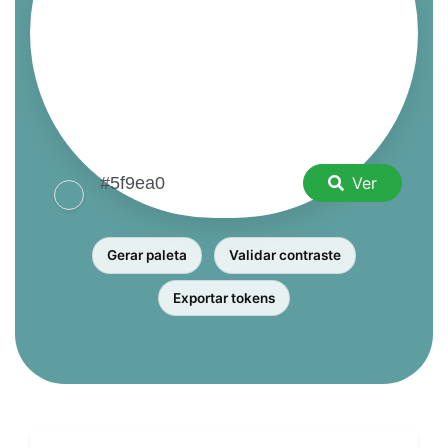
Ver
Gerar paleta
Validar contraste
Exportar tokens