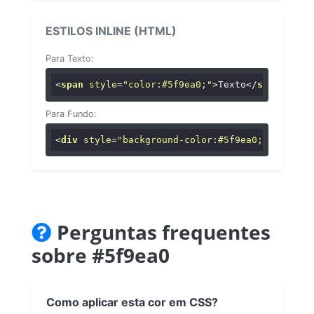
ESTILOS INLINE (HTML)
Para Texto:
<
span
style
=
"color:#5f9ea0;"
>
Texto
</
span
>
Para Fundo:
<
div
style
=
"background-color:#5f9ea0;"
>
...
</
di
Perguntas frequentes
sobre #5f9ea0
Como aplicar esta cor em CSS?