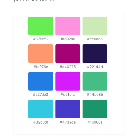
#67ec52
#fd92de
#cceab5
#fd976e
#a40275
#22144d
#227de3
#d61bfc
#44be85
#32c8df
#4739ca
#1b966a