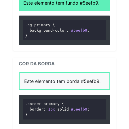
Este elemento tem fundo #5eefb9.
.bg-primary
 {

background-color
: 
#5eefb9
;

}
COR DA BORDA
Este elemento tem borda #5eefb9.
.border-primary
 {

border
: 
1px
 solid 
#5eefb9
;

}