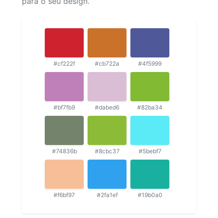
para o seu design.
#cf222f
#cb722a
#4f5999
#bf7fb9
#dabed6
#82ba34
#74836b
#8cbc37
#5bebf7
#f6bf97
#2fa1ef
#19b0a0