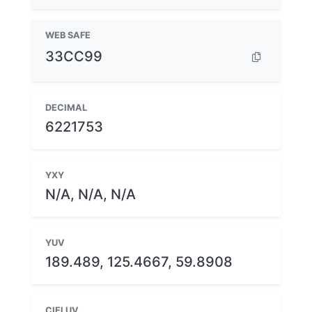
WEB SAFE
33CC99
DECIMAL
6221753
YXY
N/A, N/A, N/A
YUV
189.489, 125.4667, 59.8908
CIELUV