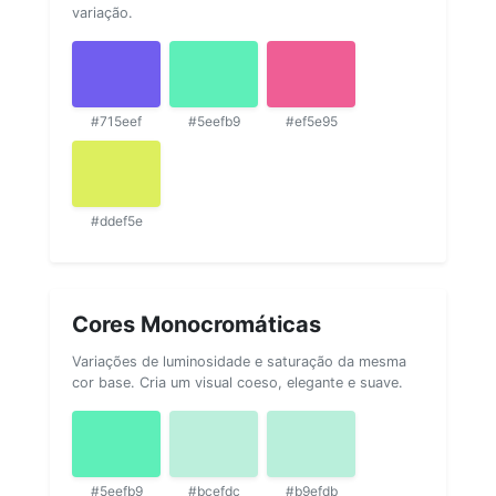
variação.
#715eef
#5eefb9
#ef5e95
#ddef5e
Cores Monocromáticas
Variações de luminosidade e saturação da mesma
cor base. Cria um visual coeso, elegante e suave.
#5eefb9
#bcefdc
#b9efdb