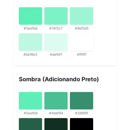
#5eefb9
#7ef2c7
#9ef5d5
#bef8e3
#defbf1
#ffffff
Sombra (Adicionando Preto)
#5eefb9
#4bbf94
#388f6f