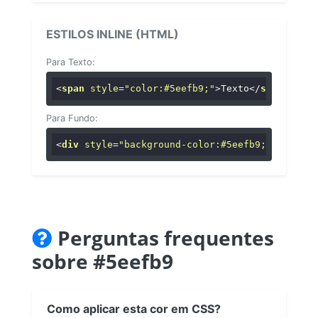
ESTILOS INLINE (HTML)
Para Texto:
<
span
style
=
"color:#5eefb9;"
>
Texto
</
span
>
Para Fundo:
<
div
style
=
"background-color:#5eefb9;"
>
...
</
di
Perguntas frequentes
sobre #5eefb9
Como aplicar esta cor em CSS?