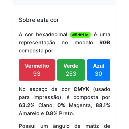
Sobre esta cor
A cor hexadecimal
é uma
#5dfd1e
representação no modelo
RGB
composta por:
Vermelho
Verde
Azul
93
253
30
No espaço de cor
CMYK
(usado
para impressão), é composta por
63.2%
Ciano,
0%
Magenta,
88.1%
Amarelo e
0.8%
Preto.
Possui um ângulo de matiz de