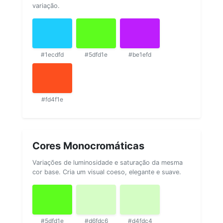
variação.
#1ecdfd
#5dfd1e
#be1efd
#fd4f1e
Cores Monocromáticas
Variações de luminosidade e saturação da mesma
cor base. Cria um visual coeso, elegante e suave.
#5dfd1e
#d6fdc6
#d4fdc4