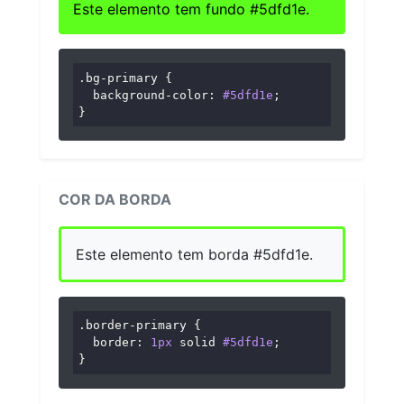
Este elemento tem fundo #5dfd1e.
.bg-primary
 {

background-color
: 
#5dfd1e
;

}
COR DA BORDA
Este elemento tem borda #5dfd1e.
.border-primary
 {

border
: 
1px
 solid 
#5dfd1e
;

}