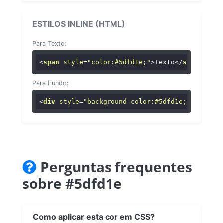
ESTILOS INLINE (HTML)
Para Texto:
<
span
style
=
"color:#5dfd1e;"
>
Texto
</
span
>
Para Fundo:
<
div
style
=
"background-color:#5dfd1e;"
>
...
</
di
Perguntas frequentes
sobre #5dfd1e
Como aplicar esta cor em CSS?