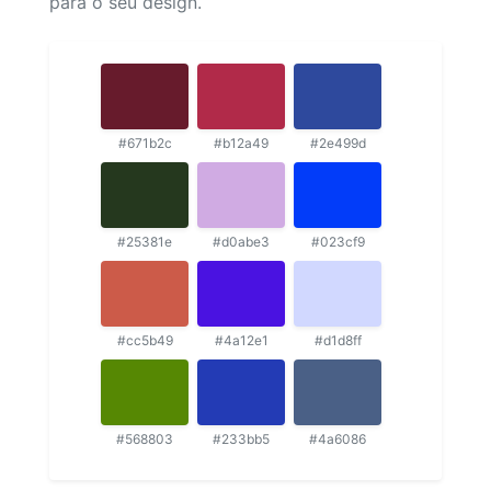
para o seu design.
#671b2c
#b12a49
#2e499d
#25381e
#d0abe3
#023cf9
#cc5b49
#4a12e1
#d1d8ff
#568803
#233bb5
#4a6086