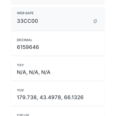
WEB SAFE
33CC00
DECIMAL
6159646
YXY
N/A, N/A, N/A
YUV
179.738, 43.4978, 66.1326
CIELUV