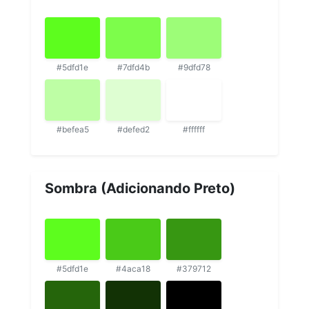
#5dfd1e
#7dfd4b
#9dfd78
#befea5
#defed2
#ffffff
Sombra (Adicionando Preto)
#5dfd1e
#4aca18
#379712