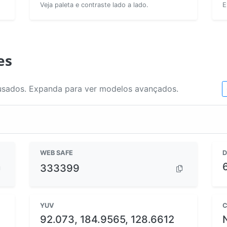
Veja paleta e contraste lado a lado.
E
es
usados. Expanda para ver modelos avançados.
WEB SAFE
D
333399
YUV
C
92.073, 184.9565, 128.6612