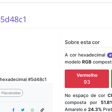
5d48c1
Sobre esta cor
A cor hexadecimal
#
modelo
RGB
composta
Vermelho
93
 Placeholder
No espaço de cor
C
composta por
51.8
Amarelo e
24.3%
Pret