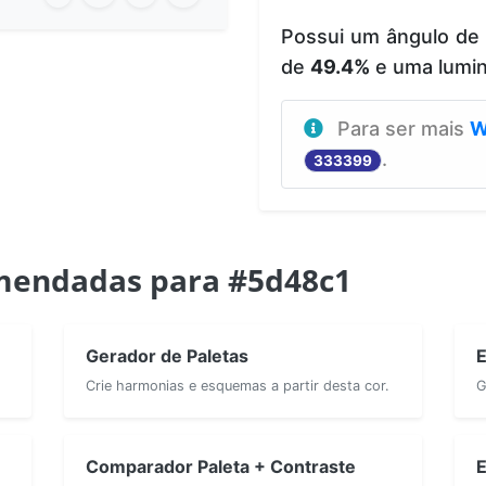
Possui um ângulo de
de
49.4%
e uma lumi
Para ser mais
W
.
333399
mendadas para #5d48c1
Gerador de Paletas
E
Crie harmonias e esquemas a partir desta cor.
G
Comparador Paleta + Contraste
E