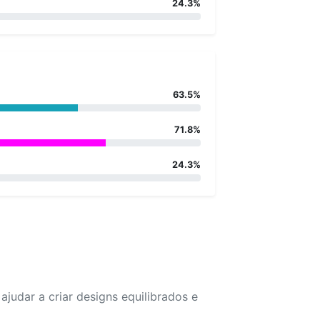
24.3%
63.5%
71.8%
24.3%
udar a criar designs equilibrados e