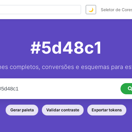
🌙
Seletor de Core
#5d48c1
hes completos, conversões e esquemas para est
Gerar paleta
Validar contraste
Exportar tokens