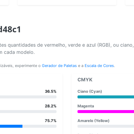
d48c1
es quantidades de vermelho, verde e azul (RGB), ou ciano
em cada modelo.
lizáveis, experimente o
Gerador de Paletas
e a
Escala de Cores
.
CMYK
36.5%
Ciano (Cyan)
28.2%
Magenta
75.7%
Amarelo (Yellow)