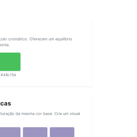
rculo cromático. Oferecem um equilíbrio
monia.
#48c15d
icas
aturação da mesma cor base. Cria um visual