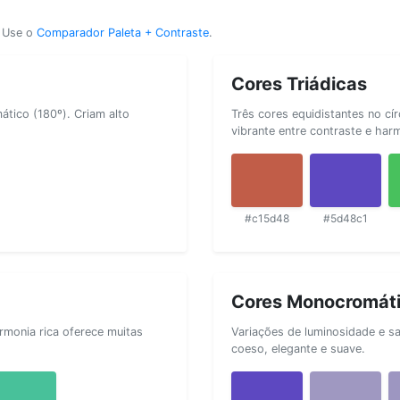
? Use o
Comparador Paleta + Contraste
.
Cores Triádicas
tico (180º). Criam alto
Três cores equidistantes no cí
vibrante entre contraste e har
#c15d48
#5d48c1
Cores Monocromát
rmonia rica oferece muitas
Variações de luminosidade e s
coeso, elegante e suave.