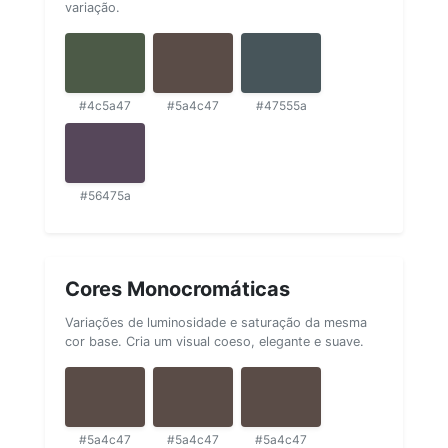
variação.
#4c5a47
#5a4c47
#47555a
#56475a
Cores Monocromáticas
Variações de luminosidade e saturação da mesma
cor base. Cria um visual coeso, elegante e suave.
#5a4c47
#5a4c47
#5a4c47