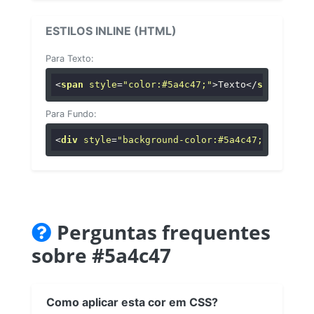
ESTILOS INLINE (HTML)
Para Texto:
<
span
style
=
"color:#5a4c47;"
>
Texto
</
span
>
Para Fundo:
<
div
style
=
"background-color:#5a4c47;"
>
...
</
di
Perguntas frequentes
sobre #5a4c47
Como aplicar esta cor em CSS?