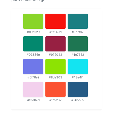
#89d529
#f7140d
#1b7f82
#03886e
#972042
#1e7652
#6f78e9
#8de303
#13e4f1
#f3d0ed
#fb5232
#265b85