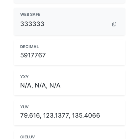
WEB SAFE
333333
DECIMAL
5917767
YXY
N/A, N/A, N/A
YUV
79.616, 123.1377, 135.4066
CIELUV