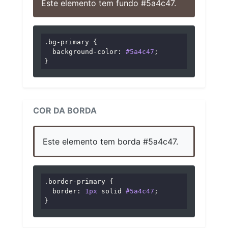
Este elemento tem fundo #5a4c47.
.bg-primary
 {

background-color
: 
#5a4c47
;

}
COR DA BORDA
Este elemento tem borda #5a4c47.
.border-primary
 {

border
: 
1px
 solid 
#5a4c47
;

}