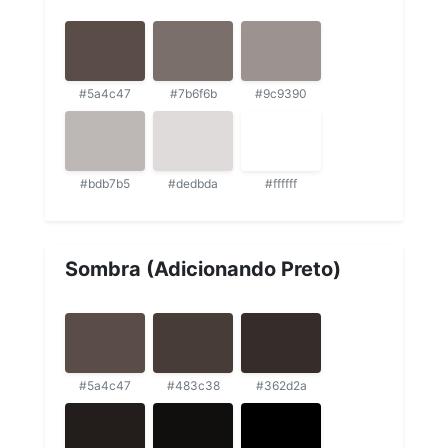
#5a4c47
#7b6f6b
#9c9390
#bdb7b5
#dedbda
#ffffff
Sombra (Adicionando Preto)
#5a4c47
#483c38
#362d2a