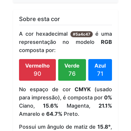
Sobre esta cor
A cor hexadecimal
é uma
#5a4c47
representação no modelo
RGB
composta por:
Vermelho
Verde
Azul
90
76
71
No espaço de cor
CMYK
(usado
para impressão), é composta por
0%
Ciano,
15.6%
Magenta,
21.1%
Amarelo e
64.7%
Preto.
Possui um ângulo de matiz de
15.8°
,