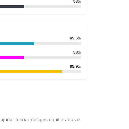
58%
65.5%
58%
85.9%
udar a criar designs equilibrados e