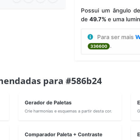
Possui um ângulo d
de
49.7%
e uma lumi
Para ser mais
W
.
336600
mendadas para #586b24
Gerador de Paletas
E
Crie harmonias e esquemas a partir desta cor.
G
Comparador Paleta + Contraste
E