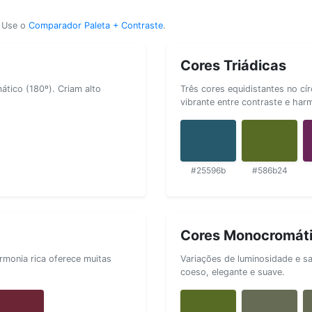
? Use o
Comparador Paleta + Contraste
.
Cores Triádicas
tico (180º). Criam alto
Três cores equidistantes no cí
vibrante entre contraste e har
#25596b
#586b24
Cores Monocromát
rmonia rica oferece muitas
Variações de luminosidade e s
coeso, elegante e suave.