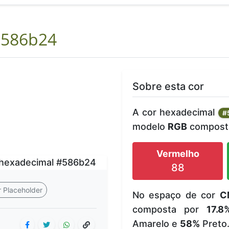
586b24
Sobre esta cor
A cor hexadecimal
#
modelo
RGB
composta
Vermelho
88
 Placeholder
No espaço de cor
C
composta por
17.8
Amarelo e
58%
Preto