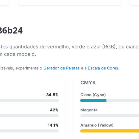
86b24
tes quantidades de vermelho, verde e azul (RGB), ou cian
em cada modelo.
lizáveis, experimente o
Gerador de Paletas
e a
Escala de Cores
.
CMYK
34.5%
Ciano (Cyan)
42%
Magenta
14.1%
Amarelo (Yellow)