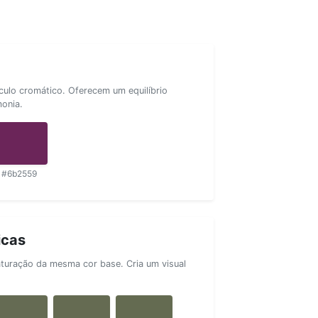
rculo cromático. Oferecem um equilíbrio
monia.
#6b2559
icas
aturação da mesma cor base. Cria um visual