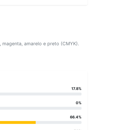
o, magenta, amarelo e preto (CMYK).
17.8%
0%
66.4%