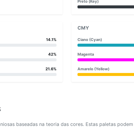
Preto (Key)
CMY
14.1%
Ciano (Cyan)
42%
Magenta
21.6%
Amarelo (Yellow)
s
osas baseadas na teoria das cores. Estas paletas podem aj