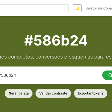
🌙
Seletor de Core
#586b24
hes completos, conversões e esquemas para est
Gerar paleta
Validar contraste
Exportar tokens