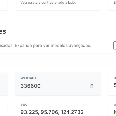
Veja paleta e contraste lado a lado.
E
es
usados. Expanda para ver modelos avançados.
WEB SAFE
D
336600
YUV
C
93.225, 95.706, 124.2732