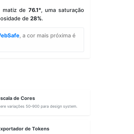
e matiz de
76.1°
, uma saturação
nosidade de
28%
.
ebSafe
, a cor mais próxima é
scala de Cores
ere variações 50–900 para design system.
xportador de Tokens