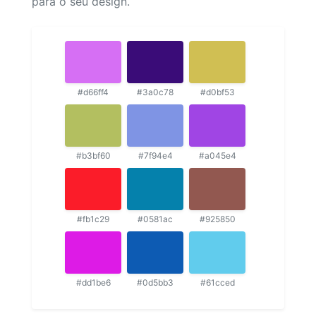
para o seu design.
#d66ff4
#3a0c78
#d0bf53
#b3bf60
#7f94e4
#a045e4
#fb1c29
#0581ac
#925850
#dd1be6
#0d5bb3
#61cced