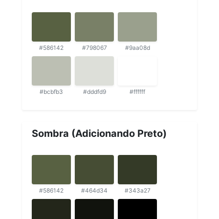
#586142
#798067
#9aa08d
#bcbfb3
#dddfd9
#ffffff
Sombra (Adicionando Preto)
#586142
#464d34
#343a27