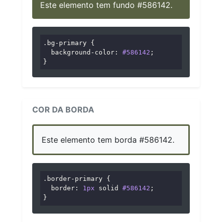
Este elemento tem fundo #586142.
.bg-primary
 {

background-color
: 
#586142
;

}
COR DA BORDA
Este elemento tem borda #586142.
.border-primary
 {

border
: 
1px
 solid 
#586142
;

}