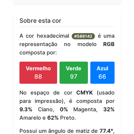
Sobre esta cor
A cor hexadecimal
é uma
#586142
representação no modelo
RGB
composta por:
Vermelho
Verde
Azul
88
97
66
No espaço de cor
CMYK
(usado
para impressão), é composta por
9.3%
Ciano,
0%
Magenta,
32%
Amarelo e
62%
Preto.
Possui um ângulo de matiz de
77.4°
,