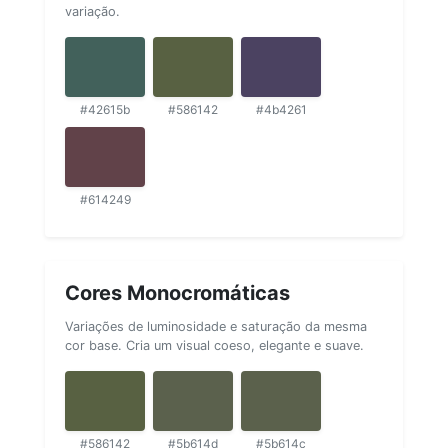
variação.
#42615b
#586142
#4b4261
#614249
Cores Monocromáticas
Variações de luminosidade e saturação da mesma
cor base. Cria um visual coeso, elegante e suave.
#586142
#5b614d
#5b614c