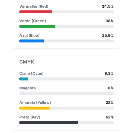
Vermelho (Red)
34.5%
Verde (Green)
38%
Azul (Blue)
25.9%
CMYK
Ciano (Cyan)
9.3%
Magenta
0%
Amarelo (Yellow)
32%
Preto (Key)
62%