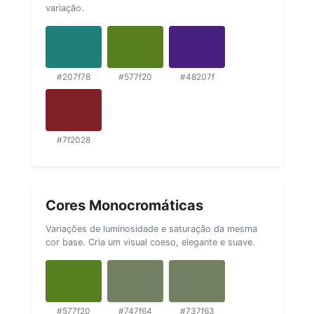
variação.
#207f78
#577f20
#48207f
#7f2028
Cores Monocromáticas
Variações de luminosidade e saturação da mesma
cor base. Cria um visual coeso, elegante e suave.
#577f20
#747f64
#737f63