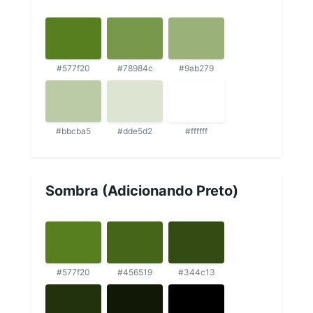
#577f20
#78984c
#9ab279
#bbcba5
#dde5d2
#ffffff
Sombra (Adicionando Preto)
#577f20
#456519
#344c13