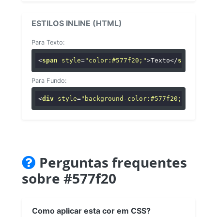
ESTILOS INLINE (HTML)
Para Texto:
<
span
style
=
"color:#577f20;"
>
Texto
</
span
>
Para Fundo:
<
div
style
=
"background-color:#577f20;"
>
...
</
di
Perguntas frequentes
sobre #577f20
Como aplicar esta cor em CSS?