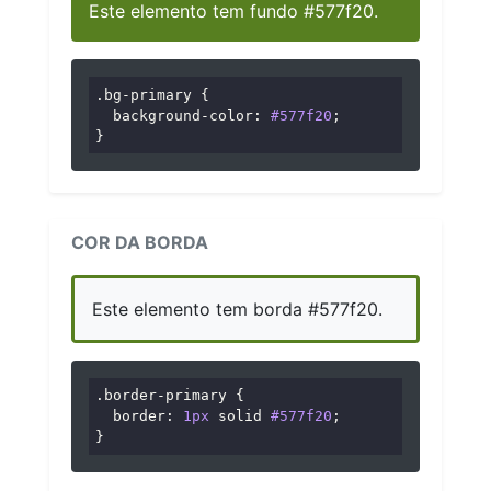
Este elemento tem fundo #577f20.
.bg-primary
 {

background-color
: 
#577f20
;

}
COR DA BORDA
Este elemento tem borda #577f20.
.border-primary
 {

border
: 
1px
 solid 
#577f20
;

}