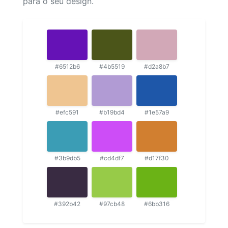
para o seu design.
#6512b6
#4b5519
#d2a8b7
#efc591
#b19bd4
#1e57a9
#3b9db5
#cd4df7
#d17f30
#392b42
#97cb48
#6bb316