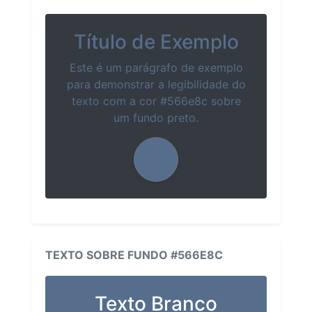
Título de Exemplo
Este é um parágrafo de exemplo
para demonstrar a legibilidade do
texto com a cor #566e8c sobre
um fundo preto.
TEXTO SOBRE FUNDO #566E8C
Texto Branco