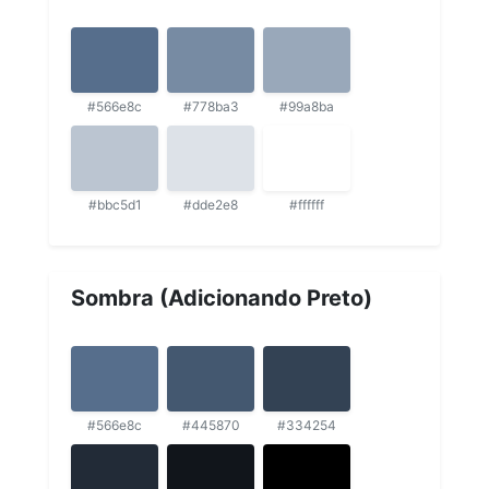
#566e8c
#778ba3
#99a8ba
#bbc5d1
#dde2e8
#ffffff
Sombra (Adicionando Preto)
#566e8c
#445870
#334254