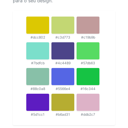
para o seu design.
#dcc802
#c3d773
#c19b9b
#7bdfcb
#4c4489
#57db63
#88c0a8
#5566e4
#16c344
#5d1cc1
#b6ad31
#ddb2c7