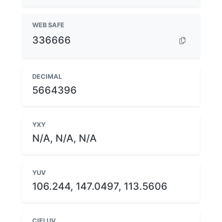
WEB SAFE
336666
DECIMAL
5664396
YXY
N/A, N/A, N/A
YUV
106.244, 147.0497, 113.5606
CIELUV