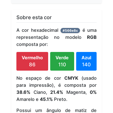
Sobre esta cor
A cor hexadecimal
é uma
#566e8c
representação no modelo
RGB
composta por:
Vermelho
Verde
Azul
86
110
140
No espaço de cor
CMYK
(usado
para impressão), é composta por
38.6%
Ciano,
21.4%
Magenta,
0%
Amarelo e
45.1%
Preto.
Possui um ângulo de matiz de