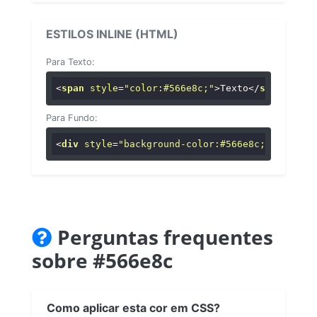
ESTILOS INLINE (HTML)
Para Texto:
<
span
style
=
"color:#566e8c;"
>
Texto
</
span
>
Para Fundo:
<
div
style
=
"background-color:#566e8c;"
>
...
</
di
Perguntas frequentes
sobre #566e8c
Como aplicar esta cor em CSS?