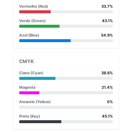
Vermelho (Red)
33.7%
Verde (Green)
43.1%
Azul (Blue)
54.9%
CMYK
Ciano (Cyan)
38.6%
Magenta
21.4%
Amarelo (Yellow)
0%
Preto (Key)
45.1%