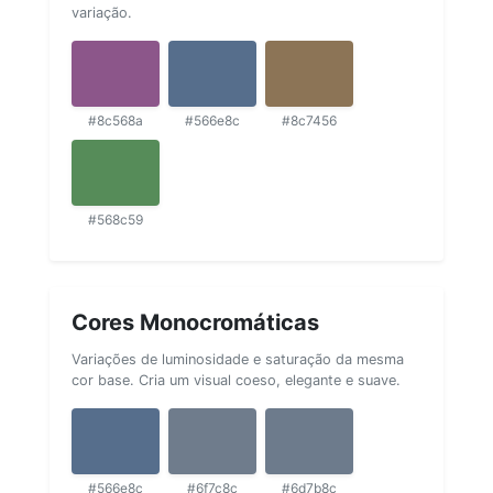
variação.
#8c568a
#566e8c
#8c7456
#568c59
Cores Monocromáticas
Variações de luminosidade e saturação da mesma
cor base. Cria um visual coeso, elegante e suave.
#566e8c
#6f7c8c
#6d7b8c