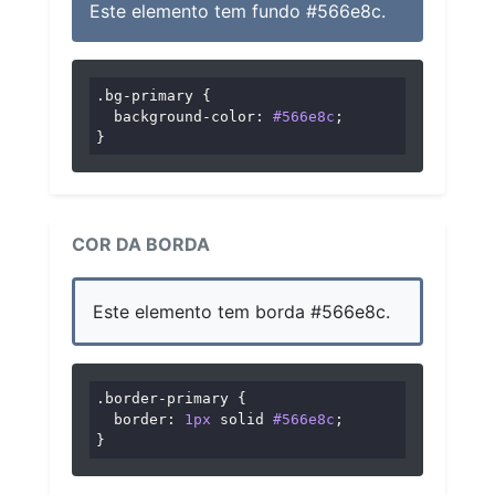
Este elemento tem fundo #566e8c.
.bg-primary
 {

background-color
: 
#566e8c
;

}
COR DA BORDA
Este elemento tem borda #566e8c.
.border-primary
 {

border
: 
1px
 solid 
#566e8c
;

}