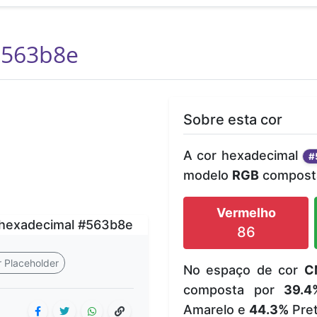
563b8e
Sobre esta cor
A cor hexadecimal
#
modelo
RGB
composta
Vermelho
86
 Placeholder
No espaço de cor
C
composta por
39.4
Amarelo e
44.3%
Pret