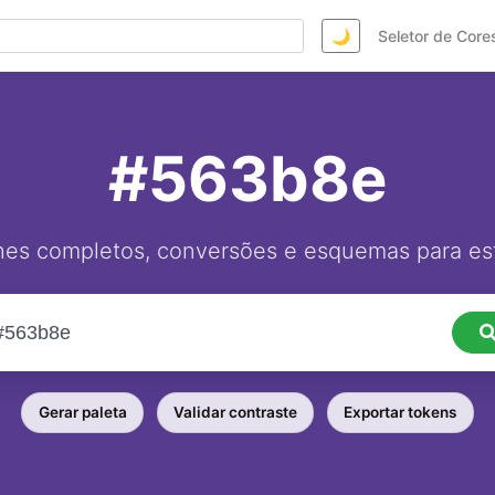
🌙
Seletor de Core
#563b8e
hes completos, conversões e esquemas para est
Gerar paleta
Validar contraste
Exportar tokens