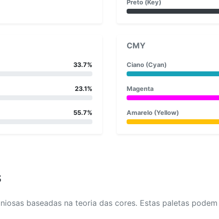
Preto (Key)
CMY
33.7%
Ciano (Cyan)
23.1%
Magenta
55.7%
Amarelo (Yellow)
s
osas baseadas na teoria das cores. Estas paletas podem aj