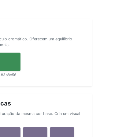
rculo cromático. Oferecem um equilíbrio
monia.
#3b8e56
icas
aturação da mesma cor base. Cria um visual