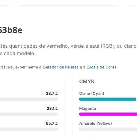
563b8e
tes quantidades de vermelho, verde e azul (RGB), ou cian
em cada modelo.
lizáveis, experimente o
Gerador de Paletas
e a
Escala de Cores
.
CMYK
33.7%
Ciano (Cyan)
23.1%
Magenta
55.7%
Amarelo (Yellow)