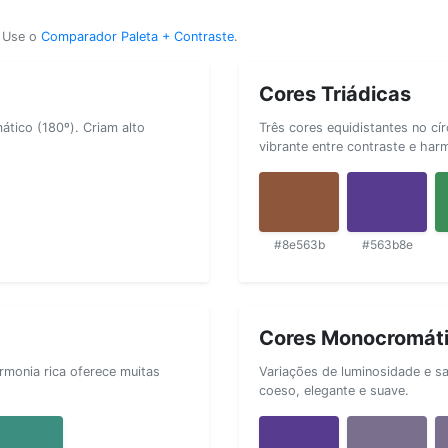
? Use o
Comparador Paleta + Contraste
.
Cores Triádicas
tico (180º). Criam alto
Três cores equidistantes no cí
vibrante entre contraste e har
#8e563b
#563b8e
Cores Monocromát
rmonia rica oferece muitas
Variações de luminosidade e s
coeso, elegante e suave.