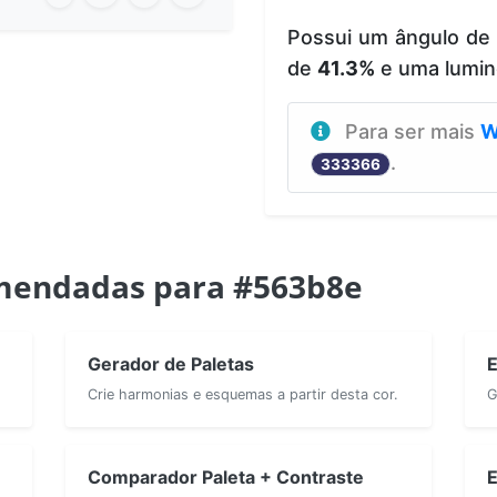
Possui um ângulo de
de
41.3%
e uma lumin
Para ser mais
W
.
333366
mendadas para #563b8e
Gerador de Paletas
E
Crie harmonias e esquemas a partir desta cor.
G
Comparador Paleta + Contraste
E