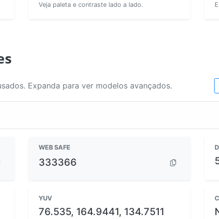
Veja paleta e contraste lado a lado.
E
es
usados. Expanda para ver modelos avançados.
WEB SAFE
D
333366
YUV
C
76.535, 164.9441, 134.7511