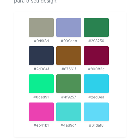
para o seu design.
#9d9f8d
#909acb
#298250
#2d384f
#87561f
#80083c
#0ced91
#4f9257
#2ed0ea
#eb41b1
#4ad9d4
#61daf8