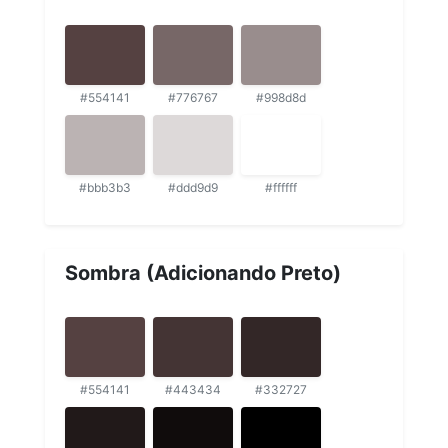
#554141
#776767
#998d8d
#bbb3b3
#ddd9d9
#ffffff
Sombra (Adicionando Preto)
#554141
#443434
#332727