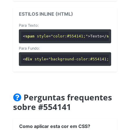
ESTILOS INLINE (HTML)
Para Texto:
<
span
style
=
"color:#554141;"
>
Texto
</
span
>
Para Fundo:
<
div
style
=
"background-color:#554141;"
>
...
</
di
Perguntas frequentes
sobre #554141
Como aplicar esta cor em CSS?