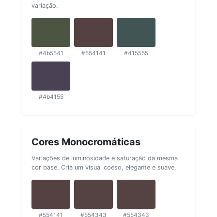
variação.
#4b5541
#554141
#415555
#4b4155
Cores Monocromáticas
Variações de luminosidade e saturação da mesma
cor base. Cria um visual coeso, elegante e suave.
#554141
#554343
#554343