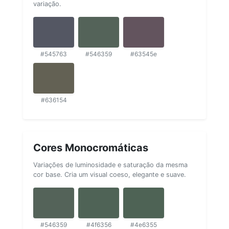
variação.
#545763
#546359
#63545e
#636154
Cores Monocromáticas
Variações de luminosidade e saturação da mesma
cor base. Cria um visual coeso, elegante e suave.
#546359
#4f6356
#4e6355