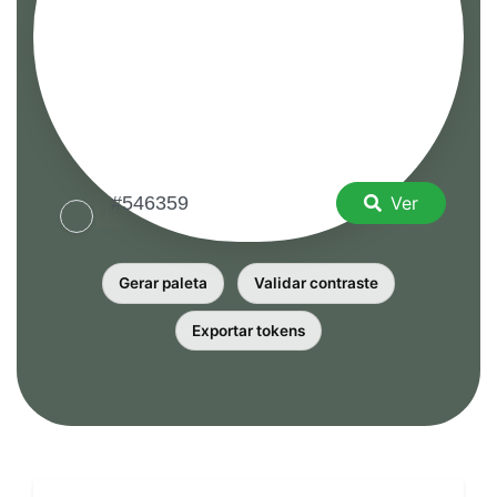
Ver
Gerar paleta
Validar contraste
Exportar tokens