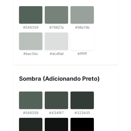
#546359
#76827a
#98a19b
#bac0bc
#dcdfdd
#ffffff
Sombra (Adicionando Preto)
#546359
#434f47
#323b35