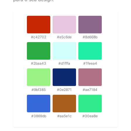
#c42702
#e5c6de
#8d668b
#2baa43
#d1fffa
#1feea4
#9bf385
#0e2871
#ae7184
#3869db
#aa5e1c
#30ea8e