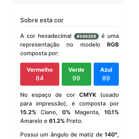
Sobre esta cor
A cor hexadecimal
é uma
#546359
representação no modelo
RGB
composta por:
Vermelho
Verde
Azul
84
99
89
No espaço de cor
CMYK
(usado
para impressão), é composta por
15.2%
Ciano,
0%
Magenta,
10.1%
Amarelo e
61.2%
Preto.
Possui um ângulo de matiz de
140°
,