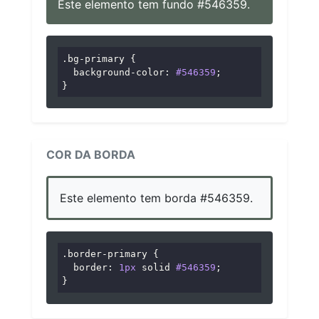
Este elemento tem fundo #546359.
.bg-primary
 {

background-color
: 
#546359
;

}
COR DA BORDA
Este elemento tem borda #546359.
.border-primary
 {

border
: 
1px
 solid 
#546359
;

}