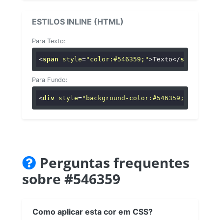
ESTILOS INLINE (HTML)
Para Texto:
<
span
style
=
"color:#546359;"
>
Texto
</
span
>
Para Fundo:
<
div
style
=
"background-color:#546359;"
>
...
</
di
Perguntas frequentes
sobre #546359
Como aplicar esta cor em CSS?