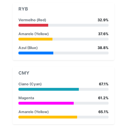
RYB
Vermelho (Red)
32.9%
Amarelo (Yellow)
37.6%
Azul (Blue)
38.8%
CMY
Ciano (Cyan)
67.1%
Magenta
61.2%
Amarelo (Yellow)
65.1%