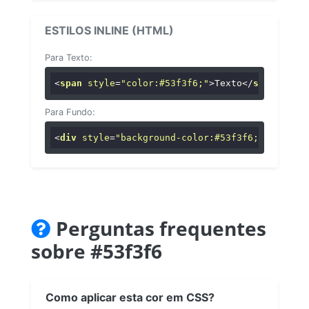
ESTILOS INLINE (HTML)
Para Texto:
<
span
style
=
"color:#53f3f6;"
>
Texto
</
span
>
Para Fundo:
<
div
style
=
"background-color:#53f3f6;"
>
...
</
di
Perguntas frequentes
sobre #53f3f6
Como aplicar esta cor em CSS?