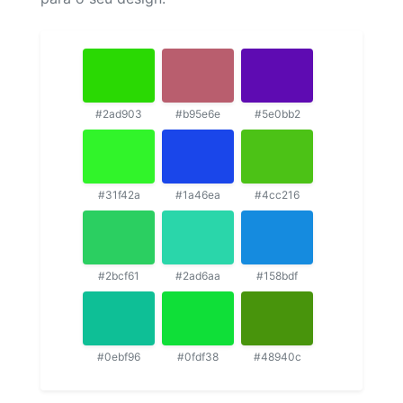
#2ad903
#b95e6e
#5e0bb2
#31f42a
#1a46ea
#4cc216
#2bcf61
#2ad6aa
#158bdf
#0ebf96
#0fdf38
#48940c