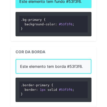
Este elemento tem fundo #53f3f6.
.bg-primary
 {

background-color
: 
#53f3f6
;

}
COR DA BORDA
Este elemento tem borda #53f3f6.
.border-primary
 {

border
: 
1px
 solid 
#53f3f6
;

}