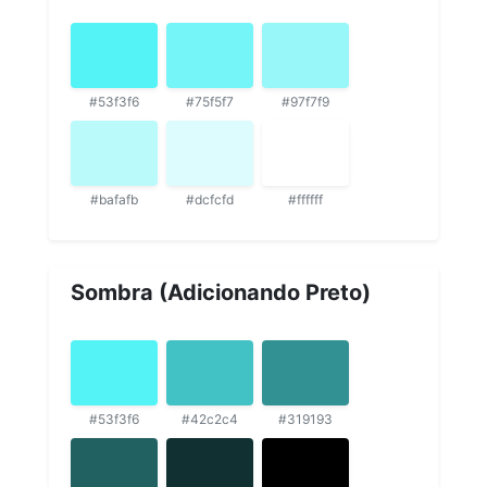
#53f3f6
#75f5f7
#97f7f9
#bafafb
#dcfcfd
#ffffff
Sombra (Adicionando Preto)
#53f3f6
#42c2c4
#319193