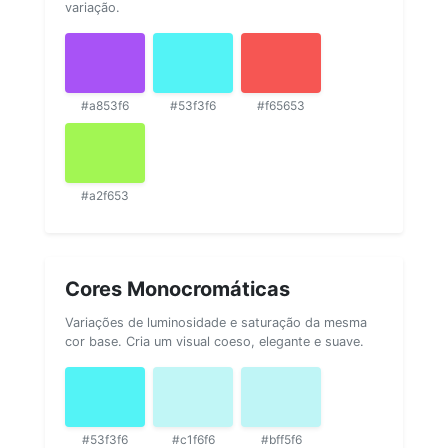
variação.
#a853f6
#53f3f6
#f65653
#a2f653
Cores Monocromáticas
Variações de luminosidade e saturação da mesma
cor base. Cria um visual coeso, elegante e suave.
#53f3f6
#c1f6f6
#bff5f6