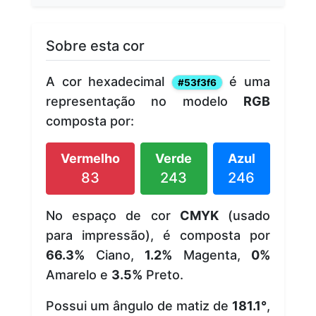
Sobre esta cor
A cor hexadecimal
é uma
#53f3f6
representação no modelo
RGB
composta por:
Vermelho
Verde
Azul
83
243
246
No espaço de cor
CMYK
(usado
para impressão), é composta por
66.3%
Ciano,
1.2%
Magenta,
0%
Amarelo e
3.5%
Preto.
Possui um ângulo de matiz de
181.1°
,