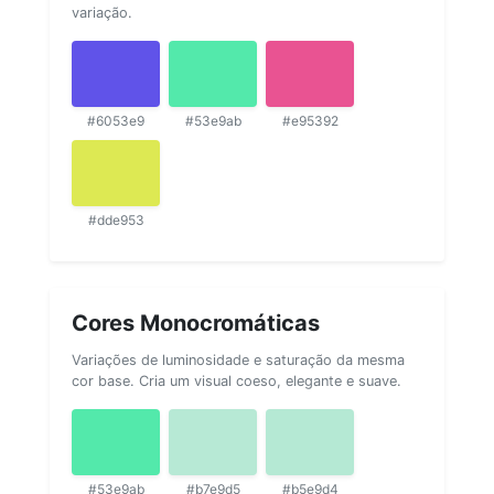
variação.
#6053e9
#53e9ab
#e95392
#dde953
Cores Monocromáticas
Variações de luminosidade e saturação da mesma
cor base. Cria um visual coeso, elegante e suave.
#53e9ab
#b7e9d5
#b5e9d4