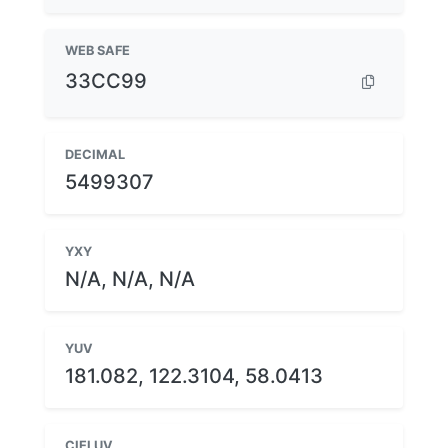
WEB SAFE
33CC99
DECIMAL
5499307
YXY
N/A, N/A, N/A
YUV
181.082, 122.3104, 58.0413
CIELUV