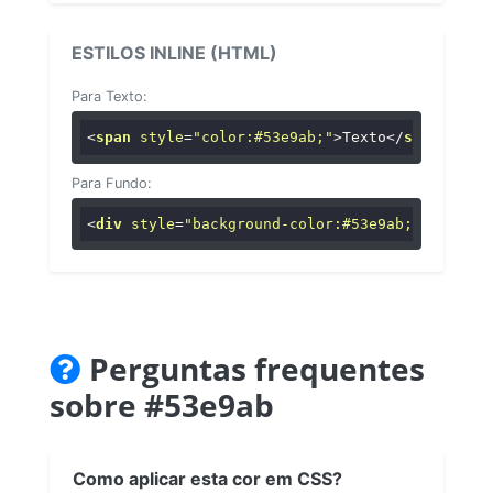
ESTILOS INLINE (HTML)
Para Texto:
<
span
style
=
"color:#53e9ab;"
>
Texto
</
span
>
Para Fundo:
<
div
style
=
"background-color:#53e9ab;"
>
...
</
di
Perguntas frequentes
sobre #53e9ab
Como aplicar esta cor em CSS?