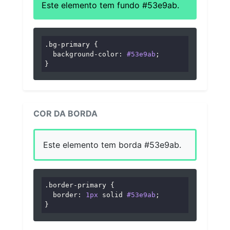
Este elemento tem fundo #53e9ab.
.bg-primary
 {

background-color
: 
#53e9ab
;

}
COR DA BORDA
Este elemento tem borda #53e9ab.
.border-primary
 {

border
: 
1px
 solid 
#53e9ab
;

}