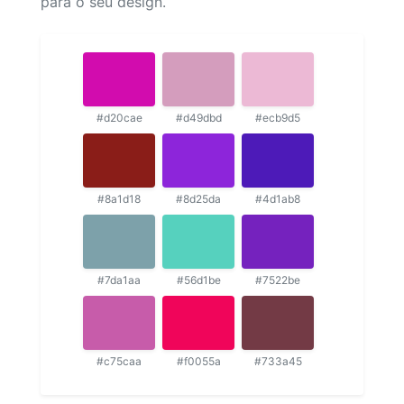
para o seu design.
#d20cae
#d49dbd
#ecb9d5
#8a1d18
#8d25da
#4d1ab8
#7da1aa
#56d1be
#7522be
#c75caa
#f0055a
#733a45