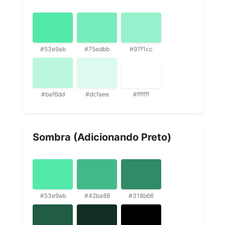
#53e9ab
#75edbb
#97f1cc
#baf6dd
#dcfaee
#ffffff
Sombra (Adicionando Preto)
#53e9ab
#42ba88
#318b66