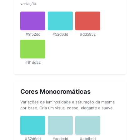
variação.
#9f52dd
#52d6dd
#dd5952
#91dd52
Cores Monocromáticas
Variações de luminosidade e saturação da mesma
cor base. Cria um visual coeso, elegante e suave.
#52d6dd
#aedbdd
#abdbdd