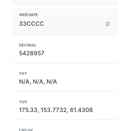
WEB SAFE
33CCCC
DECIMAL
5428957
YXY
N/A, N/A, N/A
YUV
175.33, 153.7732, 61.4308
CIELUV