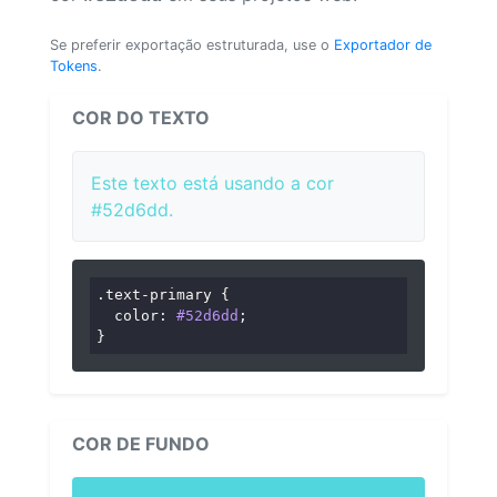
Se preferir exportação estruturada, use o
Exportador de
Tokens
.
COR DO TEXTO
Este texto está usando a cor
#52d6dd.
.text-primary
 {

color
: 
#52d6dd
;

}
COR DE FUNDO