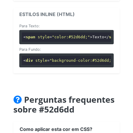
ESTILOS INLINE (HTML)
Para Texto:
<
span
style
=
"color:#52d6dd;"
>
Texto
</
span
>
Para Fundo:
<
div
style
=
"background-color:#52d6dd;"
>
...
</
di
Perguntas frequentes
sobre #52d6dd
Como aplicar esta cor em CSS?