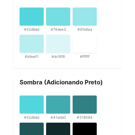
#52d6dd
#74dee3
#97e6ea
#b9eef1
#dcf6f8
#ffffff
Sombra (Adicionando Preto)
#52d6dd
#41abb0
#318084