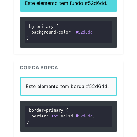
Este elemento tem fundo #52d6dd.
.bg-primary
 {

background-color
: 
#52d6dd
;

}
COR DA BORDA
Este elemento tem borda #52d6dd.
.border-primary
 {

border
: 
1px
 solid 
#52d6dd
;

}