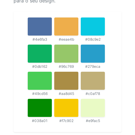
para o seu design.
#4e6fa3
#eeae4b
#08c9e2
#0db162
#96c769
#279eca
#49cd56
#aa8d45
#c0af78
#038a01
#f7c902
#e9fac5