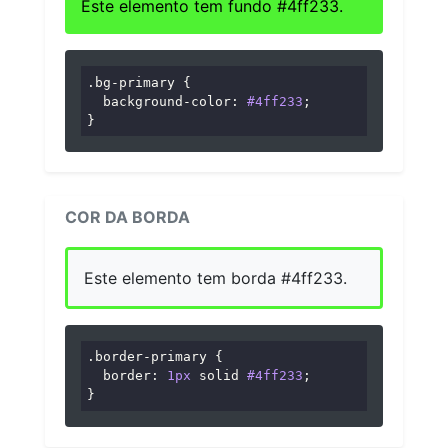
Este elemento tem fundo #4ff233.
.bg-primary
 {

background-color
: 
#4ff233
;

}
COR DA BORDA
Este elemento tem borda #4ff233.
.border-primary
 {

border
: 
1px
 solid 
#4ff233
;

}