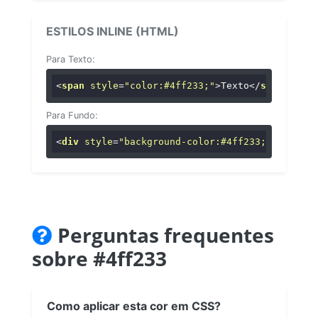
ESTILOS INLINE (HTML)
Para Texto:
<
span
style
=
"color:#4ff233;"
>
Texto
</
span
>
Para Fundo:
<
div
style
=
"background-color:#4ff233;"
>
...
</
di
Perguntas frequentes
sobre #4ff233
Como aplicar esta cor em CSS?