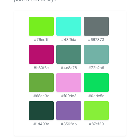
#76ee1f
#48f9da
#667373
#b80f6e
#4e8a78
#72b2a6
#68ac3e
#f09de3
#0ade5e
#1d493a
#8562ab
#87ef39