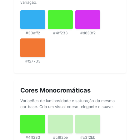
variação.
#33aff2
#4ff233
#d633f2
#f27733
Cores Monocromáticas
Variações de luminosidade e saturação da mesma
cor base. Cria um visual coeso, elegante e suave.
#4ff233
#c6f2be
#c3f2bb