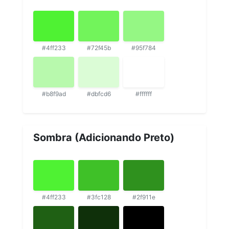
#4ff233
#72f45b
#95f784
#b8f9ad
#dbfcd6
#ffffff
Sombra (Adicionando Preto)
#4ff233
#3fc128
#2f911e