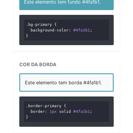
Este elemento tem fundo #4fa1b1.
.bg-primary
 {

background-color
: 
#4fa1b1
;

}
COR DA BORDA
Este elemento tem borda #4fa1b1.
.border-primary
 {

border
: 
1px
 solid 
#4fa1b1
;

}