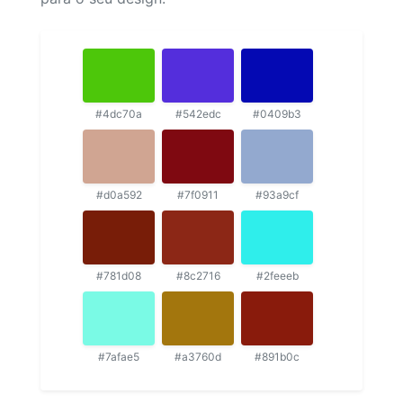
#4dc70a
#542edc
#0409b3
#d0a592
#7f0911
#93a9cf
#781d08
#8c2716
#2feeeb
#7afae5
#a3760d
#891b0c