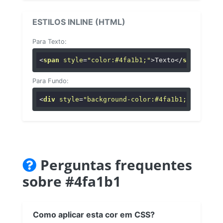
ESTILOS INLINE (HTML)
Para Texto:
<
span
style
=
"color:#4fa1b1;"
>
Texto
</
span
>
Para Fundo:
<
div
style
=
"background-color:#4fa1b1;"
>
...
</
di
Perguntas frequentes
sobre #4fa1b1
Como aplicar esta cor em CSS?