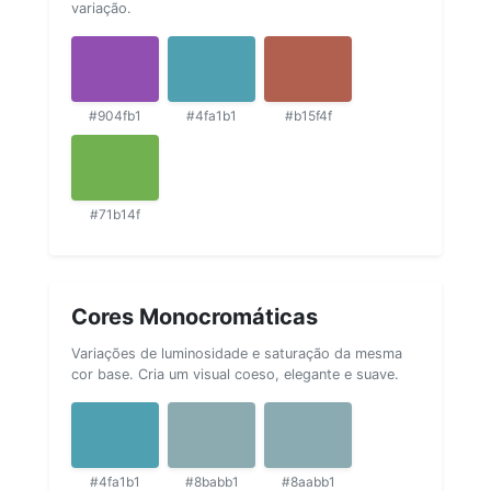
variação.
#904fb1
#4fa1b1
#b15f4f
#71b14f
Cores Monocromáticas
Variações de luminosidade e saturação da mesma
cor base. Cria um visual coeso, elegante e suave.
#4fa1b1
#8babb1
#8aabb1