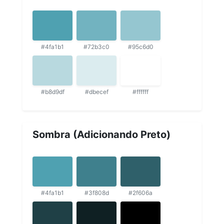
#4fa1b1
#72b3c0
#95c6d0
#b8d9df
#dbecef
#ffffff
Sombra (Adicionando Preto)
#4fa1b1
#3f808d
#2f606a