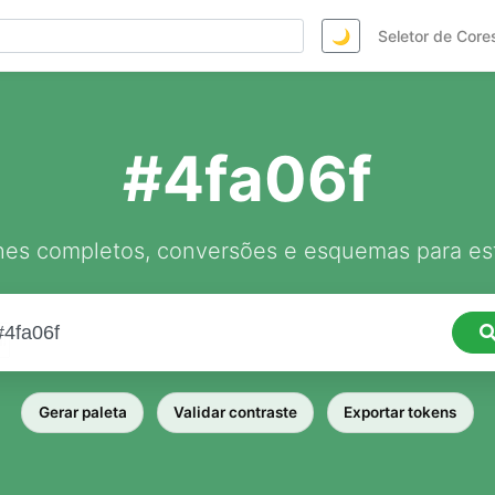
🌙
Seletor de Core
#4fa06f
hes completos, conversões e esquemas para est
Gerar paleta
Validar contraste
Exportar tokens