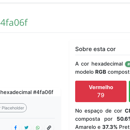
4fa06f
Sobre esta cor
A cor hexadecimal
#
modelo
RGB
composta
Vermelho
79
 Placeholder
No espaço de cor
C
composta por
50.6
Amarelo e
37.3%
Pret