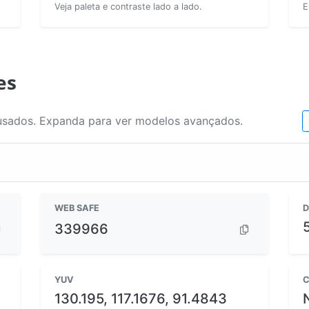
Veja paleta e contraste lado a lado.
E
es
usados. Expanda para ver modelos avançados.
WEB SAFE
D
339966
YUV
C
130.195, 117.1676, 91.4843