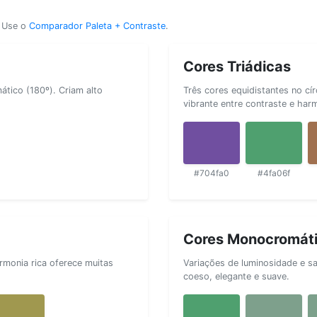
? Use o
Comparador Paleta + Contraste
.
Cores Triádicas
tico (180º). Criam alto
Três cores equidistantes no cí
vibrante entre contraste e har
#704fa0
#4fa06f
Cores Monocromát
rmonia rica oferece muitas
Variações de luminosidade e s
coeso, elegante e suave.