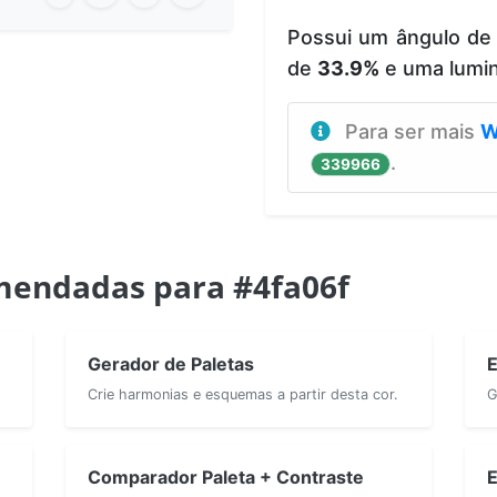
Possui um ângulo de
de
33.9%
e uma lumi
Para ser mais
W
.
339966
mendadas para #4fa06f
Gerador de Paletas
E
Crie harmonias e esquemas a partir desta cor.
G
Comparador Paleta + Contraste
E