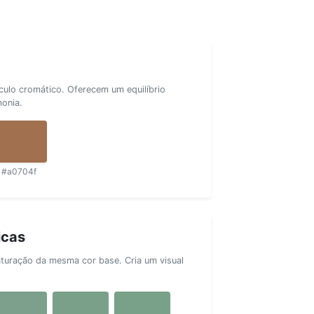
rculo cromático. Oferecem um equilíbrio
monia.
#a0704f
icas
aturação da mesma cor base. Cria um visual