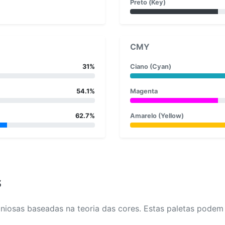
Preto (Key)
CMY
31%
Ciano (Cyan)
54.1%
Magenta
62.7%
Amarelo (Yellow)
s
osas baseadas na teoria das cores. Estas paletas podem aj