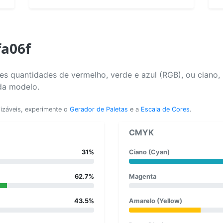
fa06f
s quantidades de vermelho, verde e azul (RGB), ou ciano,
da modelo.
lizáveis, experimente o
Gerador de Paletas
e a
Escala de Cores
.
CMYK
31%
Ciano (Cyan)
62.7%
Magenta
43.5%
Amarelo (Yellow)