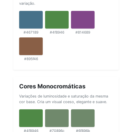
variação.
#467189
#4f8946
#814689
#895f46
Cores Monocromáticas
Variações de luminosidade e saturação da mesma
cor base. Cria um visual coeso, elegante e suave.
#4f8946
#70896c
#6f896b