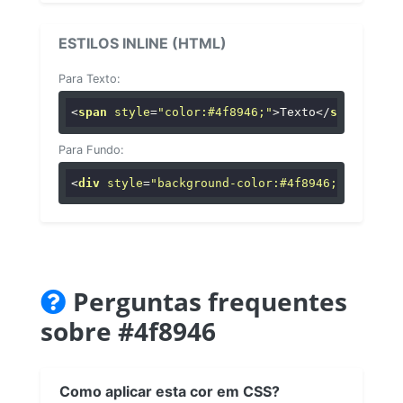
ESTILOS INLINE (HTML)
Para Texto:
<
span
style
=
"color:#4f8946;"
>
Texto
</
span
>
Para Fundo:
<
div
style
=
"background-color:#4f8946;"
>
...
</
di
Perguntas frequentes
sobre #4f8946
Como aplicar esta cor em CSS?