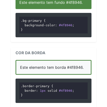
Este elemento tem fundo #4f8946.
.bg-primary
 {

background-color
: 
#4f8946
;

}
COR DA BORDA
Este elemento tem borda #4f8946.
.border-primary
 {

border
: 
1px
 solid 
#4f8946
;

}