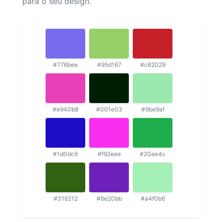
para o seu design.
#776bee
#95d167
#c62029
#e940b8
#001e03
#9be9af
#1d0dc6
#f92eee
#20ae4c
#316212
#6e20bb
#a4f0b6