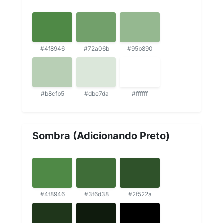
#4f8946
#72a06b
#95b890
#b8cfb5
#dbe7da
#ffffff
Sombra (Adicionando Preto)
#4f8946
#3f6d38
#2f522a