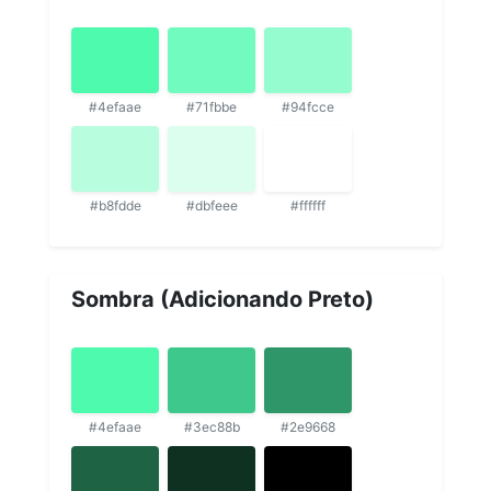
#4efaae
#71fbbe
#94fcce
#b8fdde
#dbfeee
#ffffff
Sombra (Adicionando Preto)
#4efaae
#3ec88b
#2e9668