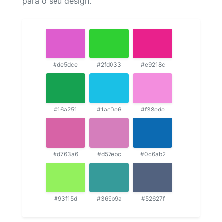
para o seu design.
#de5dce
#2fd033
#e9218c
#16a251
#1ac0e6
#f38ede
#d763a6
#d57ebc
#0c6ab2
#93f15d
#369b9a
#52627f