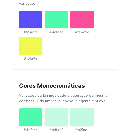
variação.
#594efa
#4efaae
#fa4e9a
#f0fa4e
Cores Monocromáticas
Variações de luminosidade e saturação da mesma
cor base. Cria um visual coeso, elegante e suave.
#4efaae
#c4fae3
#c2fae1