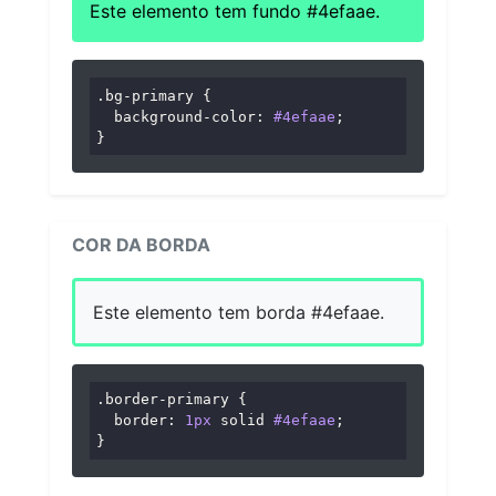
Este elemento tem fundo #4efaae.
.bg-primary
 {

background-color
: 
#4efaae
;

}
COR DA BORDA
Este elemento tem borda #4efaae.
.border-primary
 {

border
: 
1px
 solid 
#4efaae
;

}