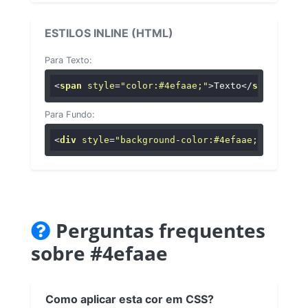
ESTILOS INLINE (HTML)
Para Texto:
<
span
style
=
"color:#4efaae;"
>
Texto
</
span
>
Para Fundo:
<
div
style
=
"background-color:#4efaae;"
>
...
</
di
Perguntas frequentes
sobre #4efaae
Como aplicar esta cor em CSS?