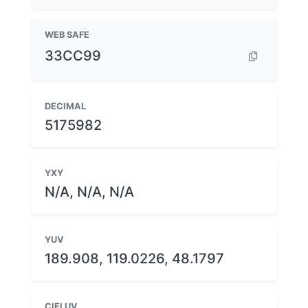
WEB SAFE
33CC99
DECIMAL
5175982
YXY
N/A, N/A, N/A
YUV
189.908, 119.0226, 48.1797
CIELUV