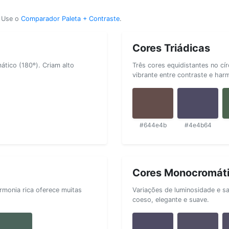
? Use o
Comparador Paleta + Contraste
.
Cores Triádicas
tico (180º). Criam alto
Três cores equidistantes no cí
vibrante entre contraste e har
#644e4b
#4e4b64
Cores Monocromát
rmonia rica oferece muitas
Variações de luminosidade e s
coeso, elegante e suave.