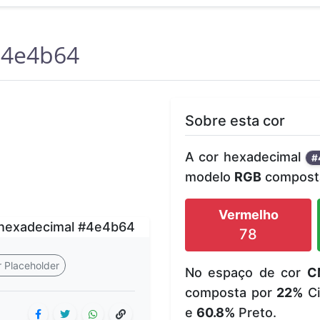
4e4b64
Sobre esta cor
A cor hexadecimal
#
modelo
RGB
composta
Vermelho
78
 Placeholder
No espaço de cor
C
composta por
22%
Ci
e
60.8%
Preto.