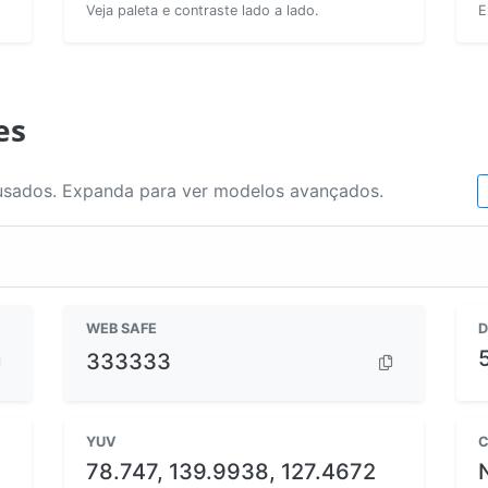
Veja paleta e contraste lado a lado.
E
es
usados. Expanda para ver modelos avançados.
WEB SAFE
D
333333
YUV
C
78.747, 139.9938, 127.4672