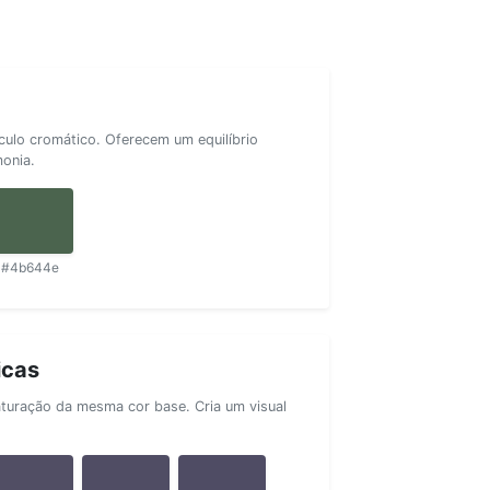
rculo cromático. Oferecem um equilíbrio
monia.
#4b644e
icas
aturação da mesma cor base. Cria um visual