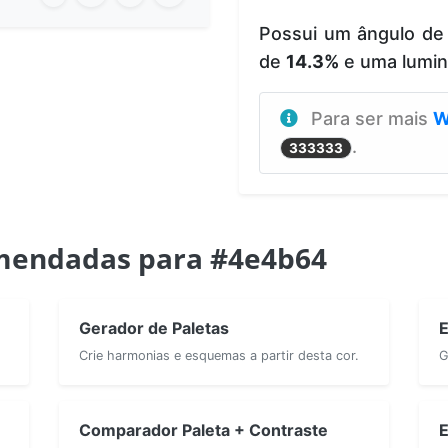
Possui um ângulo de
de
14.3%
e uma lumi
Para ser mais
W
.
333333
mendadas para #4e4b64
Gerador de Paletas
E
Crie harmonias e esquemas a partir desta cor.
G
Comparador Paleta + Contraste
E