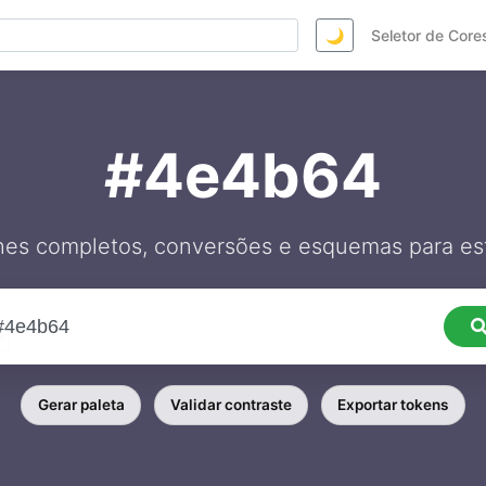
🌙
Seletor de Core
#4e4b64
hes completos, conversões e esquemas para est
Gerar paleta
Validar contraste
Exportar tokens