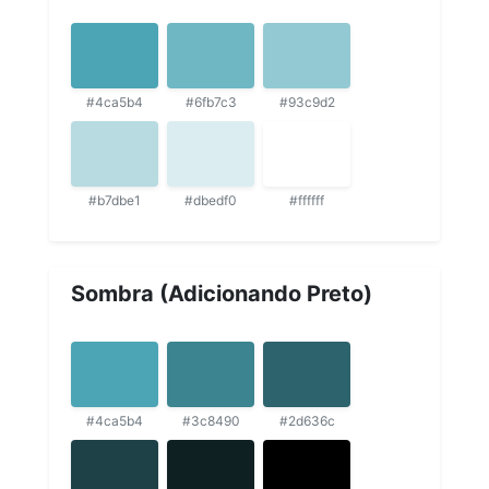
#4ca5b4
#6fb7c3
#93c9d2
#b7dbe1
#dbedf0
#ffffff
Sombra (Adicionando Preto)
#4ca5b4
#3c8490
#2d636c