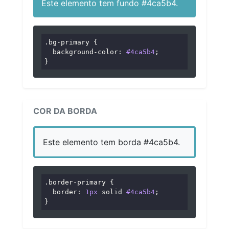
Este elemento tem fundo #4ca5b4.
.bg-primary
 {

background-color
: 
#4ca5b4
;

}
COR DA BORDA
Este elemento tem borda #4ca5b4.
.border-primary
 {

border
: 
1px
 solid 
#4ca5b4
;

}