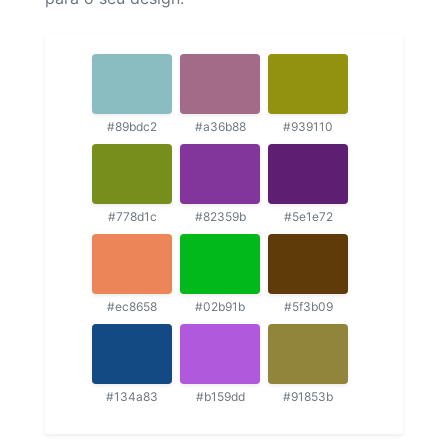
#89bdc2
#a36b88
#939110
#778d1c
#82359b
#5e1e72
#ec8658
#02b91b
#5f3b09
#134a83
#b159dd
#91853b