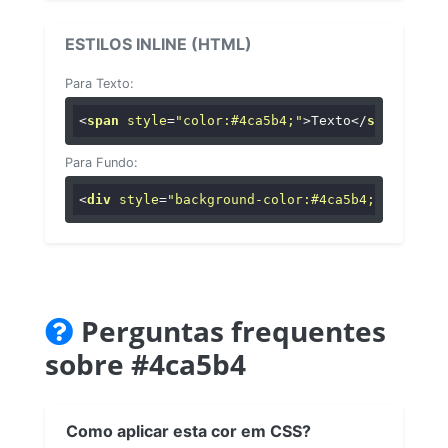
ESTILOS INLINE (HTML)
Para Texto:
<
span
style
=
"color:#4ca5b4;"
>
Texto
</
span
>
Para Fundo:
<
div
style
=
"background-color:#4ca5b4;"
>
...
</
di
Perguntas frequentes
sobre #4ca5b4
Como aplicar esta cor em CSS?