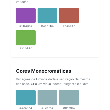
variação.
#904db4
#4ca5b4
#b45c4d
#71b44d
Cores Monocromáticas
Variações de luminosidade e saturação da mesma
cor base. Cria um visual coeso, elegante e suave.
#4ca5b4
#8eafb4
#8cafb4