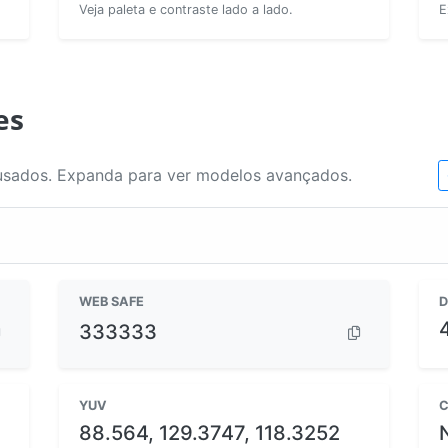
Veja paleta e contraste lado a lado.
E
es
usados. Expanda para ver modelos avançados.
WEB SAFE
D
333333
YUV
C
88.564, 129.3747, 118.3252