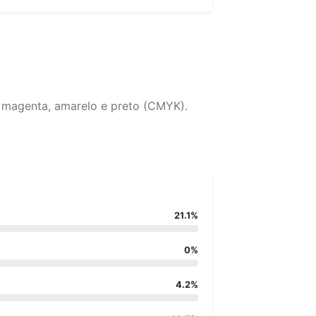
, magenta, amarelo e preto (CMYK).
21.1%
0%
4.2%