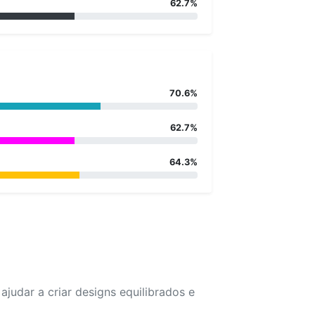
62.7%
70.6%
62.7%
64.3%
udar a criar designs equilibrados e