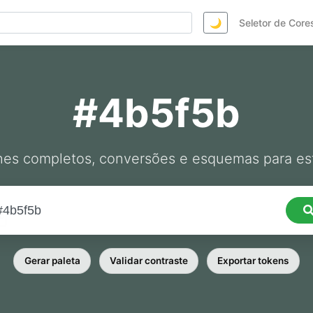
🌙
Seletor de Core
#4b5f5b
hes completos, conversões e esquemas para est
Gerar paleta
Validar contraste
Exportar tokens