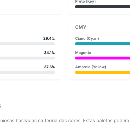
Preto (Key)
CMY
29.4%
Ciano (Cyan)
34.1%
Magenta
37.3%
Amarelo (Yellow)
s
osas baseadas na teoria das cores. Estas paletas podem aj