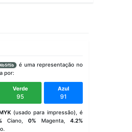
é uma representação no
4b5f5b
 por:
Verde
Azul
95
91
MYK
(usado para impressão), é
%
Ciano,
0%
Magenta,
4.2%
o.