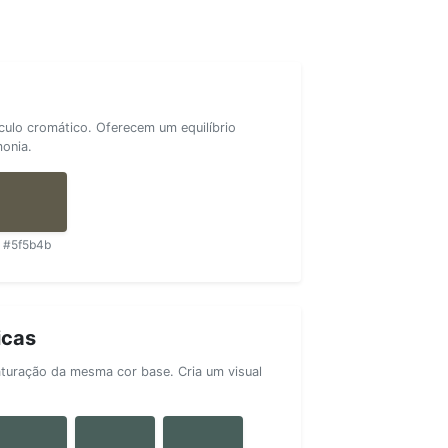
rculo cromático. Oferecem um equilíbrio
monia.
#5f5b4b
icas
aturação da mesma cor base. Cria um visual