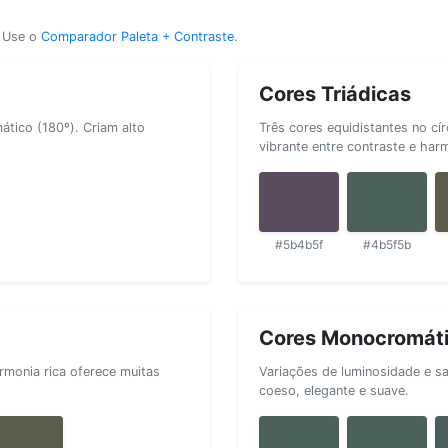
? Use o
Comparador Paleta + Contraste
.
Cores Triádicas
tico (180º). Criam alto
Três cores equidistantes no cí
vibrante entre contraste e har
#5b4b5f
#4b5f5b
Cores Monocromát
rmonia rica oferece muitas
Variações de luminosidade e s
coeso, elegante e suave.