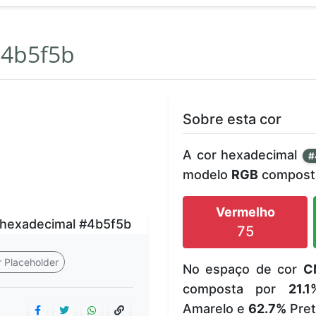
4b5f5b
Sobre esta cor
A cor hexadecimal
#
modelo
RGB
composta
Vermelho
75
 Placeholder
No espaço de cor
C
composta por
21.1
Amarelo e
62.7%
Pret