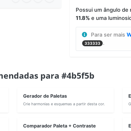
Possui um ângulo de 
11.8%
e uma luminosi
Para ser mais
W
.
333333
mendadas para #4b5f5b
Gerador de Paletas
E
Crie harmonias e esquemas a partir desta cor.
G
Comparador Paleta + Contraste
E