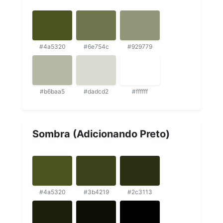
#4a5320
#6e754c
#929779
#b6baa5
#dadcd2
#ffffff
Sombra (Adicionando Preto)
#4a5320
#3b4219
#2c3113