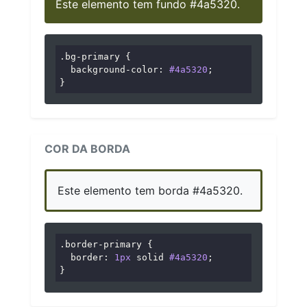
Este elemento tem fundo #4a5320.
.bg-primary
 {

background-color
: 
#4a5320
;

}
COR DA BORDA
Este elemento tem borda #4a5320.
.border-primary
 {

border
: 
1px
 solid 
#4a5320
;

}