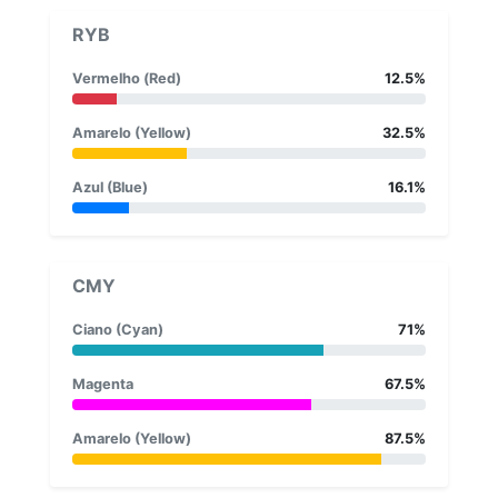
RYB
Vermelho (Red)
12.5%
Amarelo (Yellow)
32.5%
Azul (Blue)
16.1%
CMY
Ciano (Cyan)
71%
Magenta
67.5%
Amarelo (Yellow)
87.5%