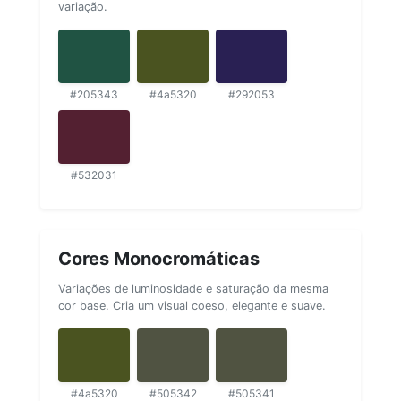
variação.
#205343
#4a5320
#292053
#532031
Cores Monocromáticas
Variações de luminosidade e saturação da mesma
cor base. Cria um visual coeso, elegante e suave.
#4a5320
#505342
#505341