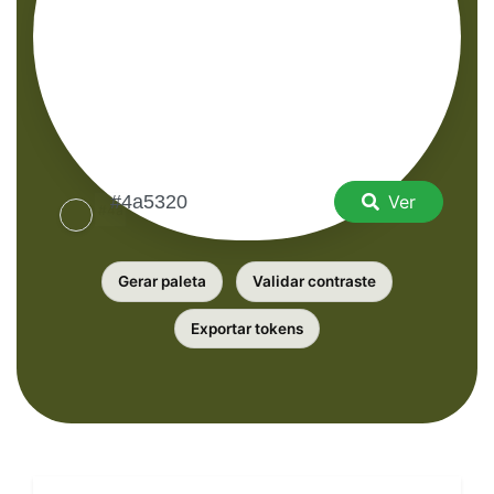
Ver
Gerar paleta
Validar contraste
Exportar tokens