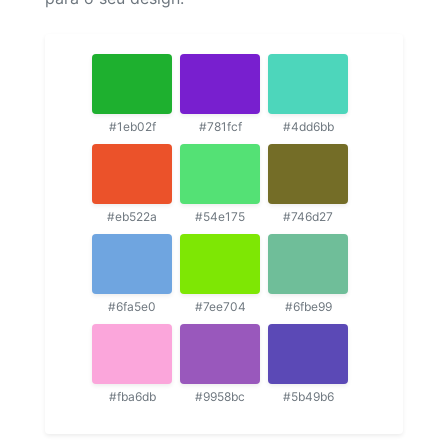
#1eb02f
#781fcf
#4dd6bb
#eb522a
#54e175
#746d27
#6fa5e0
#7ee704
#6fbe99
#fba6db
#9958bc
#5b49b6