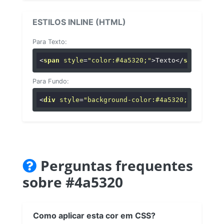
ESTILOS INLINE (HTML)
Para Texto:
<
span
style
=
"color:#4a5320;"
>
Texto
</
span
>
Para Fundo:
<
div
style
=
"background-color:#4a5320;"
>
...
</
di
Perguntas frequentes
sobre #4a5320
Como aplicar esta cor em CSS?