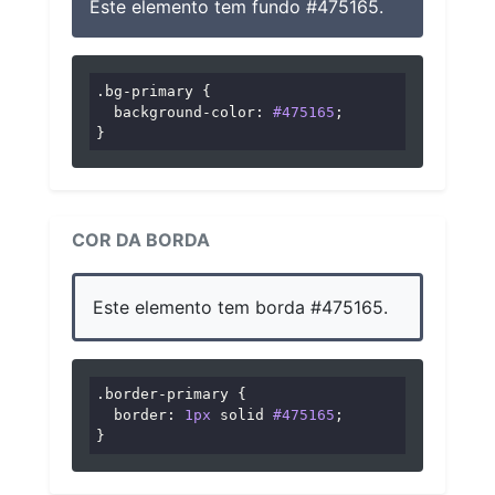
Este elemento tem fundo #475165.
.bg-primary
 {

background-color
: 
#475165
;

}
COR DA BORDA
Este elemento tem borda #475165.
.border-primary
 {

border
: 
1px
 solid 
#475165
;

}