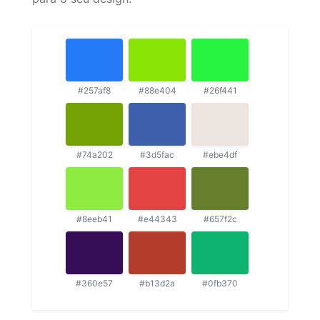
#257af8
#88e404
#26f441
#74a202
#3d5fac
#ebe4df
#8eeb41
#e44343
#657f2c
#360e57
#b13d2a
#0fb370