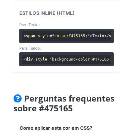
ESTILOS INLINE (HTML)
Para Texto:
<
span
style
=
"color:#475165;"
>
Texto
</
span
>
Para Fundo:
<
div
style
=
"background-color:#475165;"
>
...
</
di
Perguntas frequentes
sobre #475165
Como aplicar esta cor em CSS?