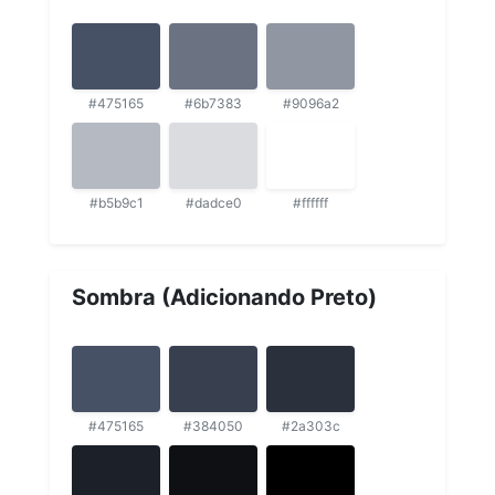
#475165
#6b7383
#9096a2
#b5b9c1
#dadce0
#ffffff
Sombra (Adicionando Preto)
#475165
#384050
#2a303c