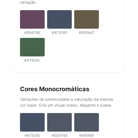
variação.
#654760
#475165
#655b47
#47654c
Cores Monocromáticas
Variações de luminosidade e saturação da mesma
cor base. Cria um visual coeso, elegante e suave.
#475165
#505765
#4f5665