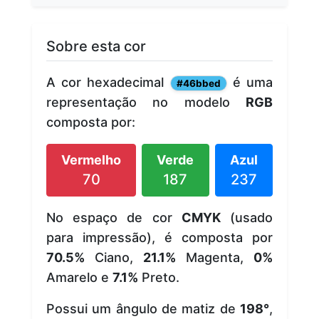
Sobre esta cor
A cor hexadecimal
é uma
#46bbed
representação no modelo
RGB
composta por:
Vermelho
Verde
Azul
70
187
237
No espaço de cor
CMYK
(usado
para impressão), é composta por
70.5%
Ciano,
21.1%
Magenta,
0%
Amarelo e
7.1%
Preto.
Possui um ângulo de matiz de
198°
,