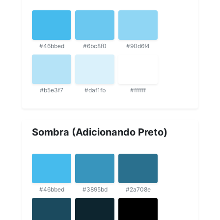
#46bbed
#6bc8f0
#90d6f4
#b5e3f7
#daf1fb
#ffffff
Sombra (Adicionando Preto)
#46bbed
#3895bd
#2a708e