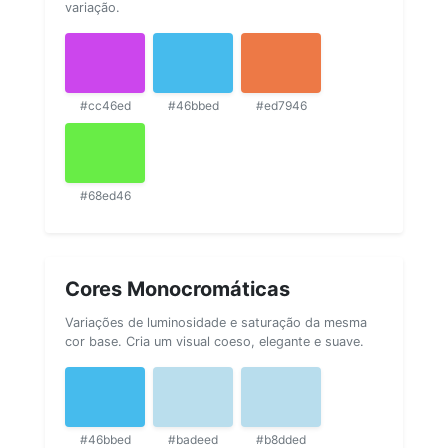
variação.
#cc46ed
#46bbed
#ed7946
#68ed46
Cores Monocromáticas
Variações de luminosidade e saturação da mesma
cor base. Cria um visual coeso, elegante e suave.
#46bbed
#badeed
#b8dded