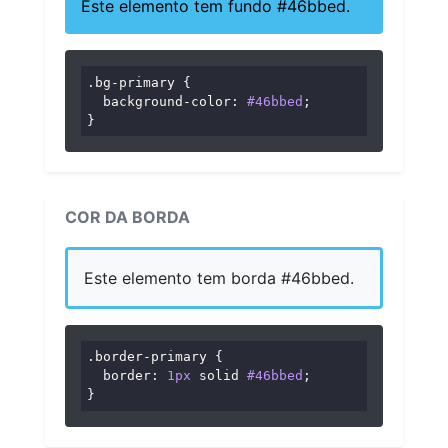
Este elemento tem fundo #46bbed.
.bg-primary
 {

background-color
: 
#46bbed
;

}
COR DA BORDA
Este elemento tem borda #46bbed.
.border-primary
 {

border
: 
1px
 solid 
#46bbed
;

}