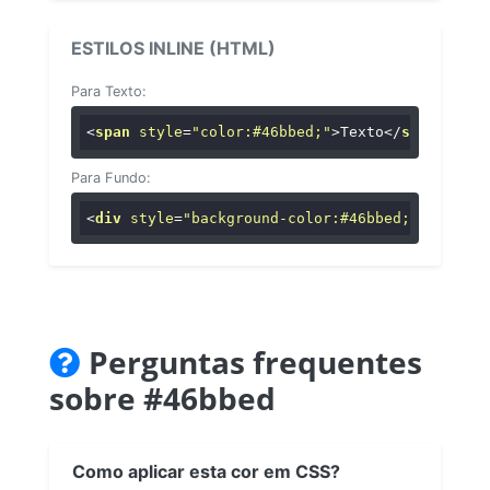
ESTILOS INLINE (HTML)
Para Texto:
<
span
style
=
"color:#46bbed;"
>
Texto
</
span
>
Para Fundo:
<
div
style
=
"background-color:#46bbed;"
>
...
</
di
Perguntas frequentes
sobre #46bbed
Como aplicar esta cor em CSS?