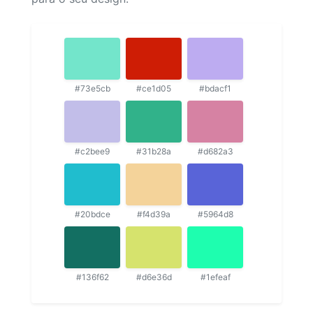
#73e5cb
#ce1d05
#bdacf1
#c2bee9
#31b28a
#d682a3
#20bdce
#f4d39a
#5964d8
#136f62
#d6e36d
#1efeaf