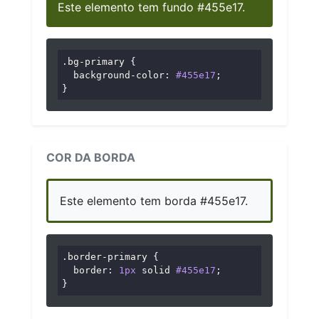
Este elemento tem fundo #455e17.
.bg-primary
 {

background-color
: 
#455e17
;

}
COR DA BORDA
Este elemento tem borda #455e17.
.border-primary
 {

border
: 
1px
 solid 
#455e17
;

}