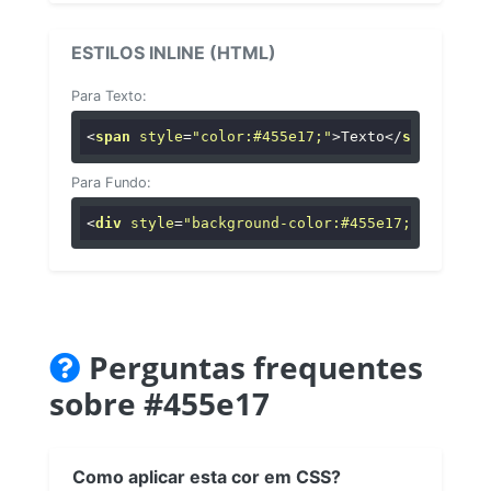
ESTILOS INLINE (HTML)
Para Texto:
<
span
style
=
"color:#455e17;"
>
Texto
</
span
>
Para Fundo:
<
div
style
=
"background-color:#455e17;"
>
...
</
di
Perguntas frequentes
sobre #455e17
Como aplicar esta cor em CSS?