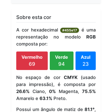
Sobre esta cor
A cor hexadecimal
é uma
#455e17
representação no modelo
RGB
composta por:
Vermelho
Verde
Azul
69
94
23
No espaço de cor
CMYK
(usado
para impressão), é composta por
26.6%
Ciano,
0%
Magenta,
75.5%
Amarelo e
63.1%
Preto.
Possui um ângulo de matiz de
81.1°
,