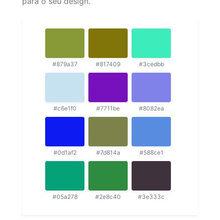
para o seu design.
#879a37
#817409
#3cedbb
#c6e1f0
#7711be
#8082ea
#0d1af2
#7d814a
#588ce1
#05a278
#2e8c40
#3e333c