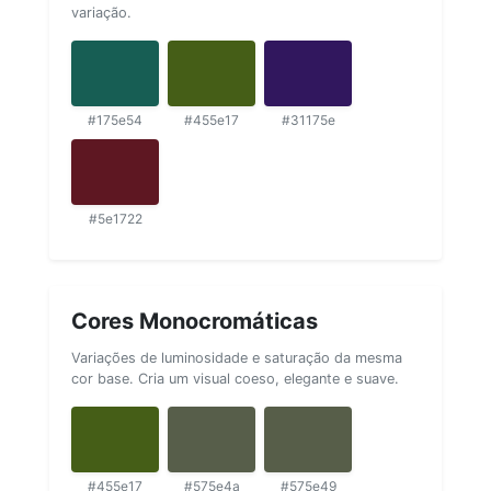
variação.
#175e54
#455e17
#31175e
#5e1722
Cores Monocromáticas
Variações de luminosidade e saturação da mesma
cor base. Cria um visual coeso, elegante e suave.
#455e17
#575e4a
#575e49