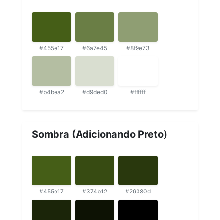
#455e17
#6a7e45
#8f9e73
#b4bea2
#d9ded0
#ffffff
Sombra (Adicionando Preto)
#455e17
#374b12
#29380d