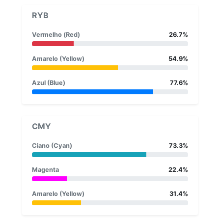
RYB
Vermelho (Red)
26.7%
Amarelo (Yellow)
54.9%
Azul (Blue)
77.6%
CMY
Ciano (Cyan)
73.3%
Magenta
22.4%
Amarelo (Yellow)
31.4%