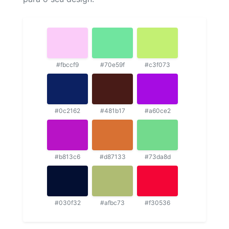
#fbccf9
#70e59f
#c3f073
#0c2162
#481b17
#a60ce2
#b813c6
#d87133
#73da8d
#030f32
#afbc73
#f30536