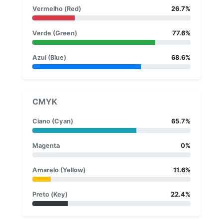
Vermelho (Red)
26.7%
Verde (Green)
77.6%
Azul (Blue)
68.6%
CMYK
Ciano (Cyan)
65.7%
Magenta
0%
Amarelo (Yellow)
11.6%
Preto (Key)
22.4%