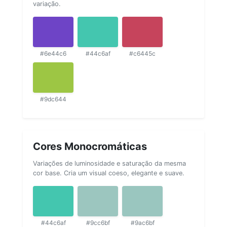
variação.
#6e44c6
#44c6af
#c6445c
#9dc644
Cores Monocromáticas
Variações de luminosidade e saturação da mesma
cor base. Cria um visual coeso, elegante e suave.
#44c6af
#9cc6bf
#9ac6bf