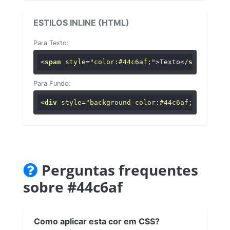
ESTILOS INLINE (HTML)
Para Texto:
<
span
style
=
"color:#44c6af;"
>
Texto
</
span
>
Para Fundo:
<
div
style
=
"background-color:#44c6af;"
>
...
</
di
Perguntas frequentes
sobre #44c6af
Como aplicar esta cor em CSS?