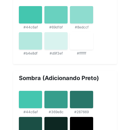
#44c6af
#69d1bf
#8edccf
#b4e8df
#d9f3ef
#ffffff
Sombra (Adicionando Preto)
#44c6af
#369e8c
#287669