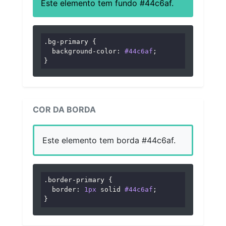
Este elemento tem fundo #44c6af.
.bg-primary
 {

background-color
: 
#44c6af
;

}
COR DA BORDA
Este elemento tem borda #44c6af.
.border-primary
 {

border
: 
1px
 solid 
#44c6af
;

}