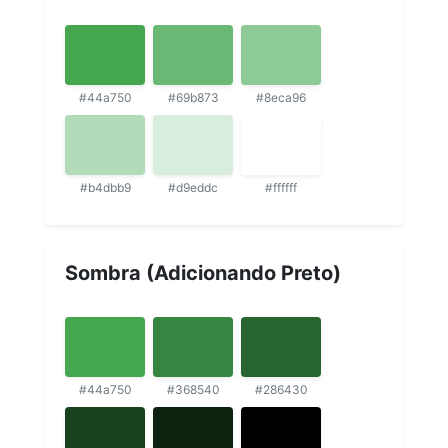
#44a750
#69b873
#8eca96
#b4dbb9
#d9eddc
#ffffff
Sombra (Adicionando Preto)
#44a750
#368540
#286430