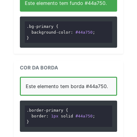
Este elemento tem fundo #44a750.
.bg-primary
 {

background-color
: 
#44a750
;

}
COR DA BORDA
Este elemento tem borda #44a750.
.border-primary
 {

border
: 
1px
 solid 
#44a750
;

}