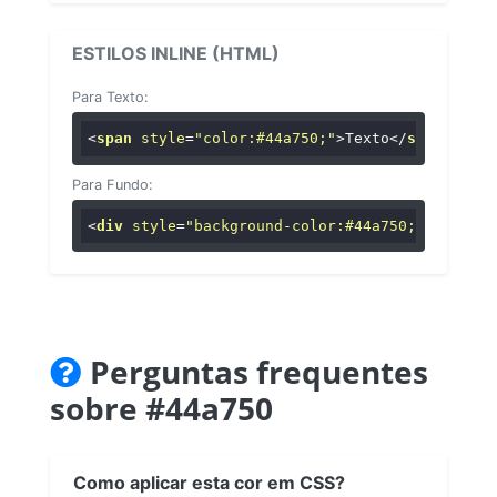
ESTILOS INLINE (HTML)
Para Texto:
<
span
style
=
"color:#44a750;"
>
Texto
</
span
>
Para Fundo:
<
div
style
=
"background-color:#44a750;"
>
...
</
di
Perguntas frequentes
sobre #44a750
Como aplicar esta cor em CSS?