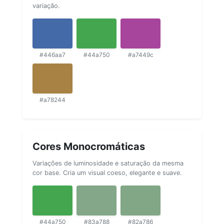
variação.
#446aa7
#44a750
#a7449c
#a78244
Cores Monocromáticas
Variações de luminosidade e saturação da mesma
cor base. Cria um visual coeso, elegante e suave.
#44a750
#83a788
#82a786