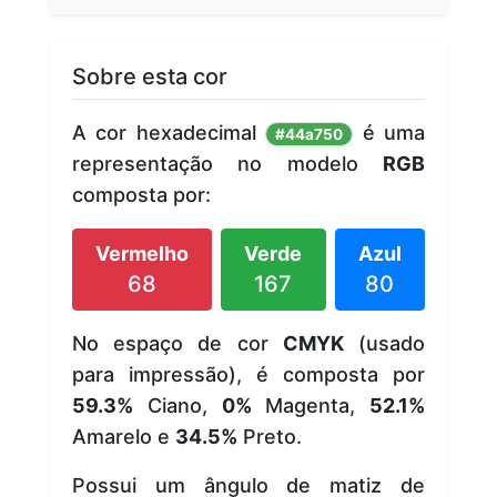
Sobre esta cor
A cor hexadecimal
é uma
#44a750
representação no modelo
RGB
composta por:
Vermelho
Verde
Azul
68
167
80
No espaço de cor
CMYK
(usado
para impressão), é composta por
59.3%
Ciano,
0%
Magenta,
52.1%
Amarelo e
34.5%
Preto.
Possui um ângulo de matiz de