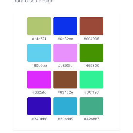
para o seu design.
#b1c671
#0c32ec
#994935
#60d0ee
#e890fc
#469300
#dd2afd
#834c2e
#30f193
#340bb8
#30add5
#42ab87