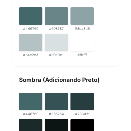
#446769
#698587
#8ea3a5
#b4c2c3
#d9e0e1
#ffffff
Sombra (Adicionando Preto)
#446769
#365254
#283d3f