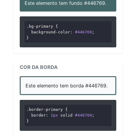
Este elemento tem fundo #446769.
.bg-primary
 {

background-color
: 
#446769
;

}
COR DA BORDA
Este elemento tem borda #446769.
.border-primary
 {

border
: 
1px
 solid 
#446769
;

}