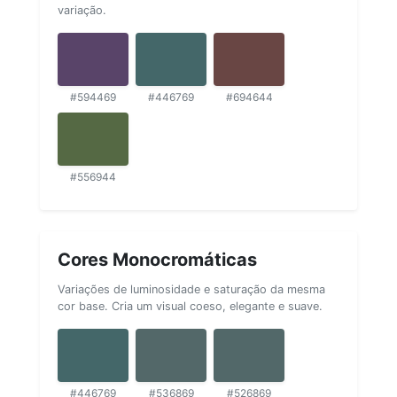
variação.
#594469
#446769
#694644
#556944
Cores Monocromáticas
Variações de luminosidade e saturação da mesma
cor base. Cria um visual coeso, elegante e suave.
#446769
#536869
#526869