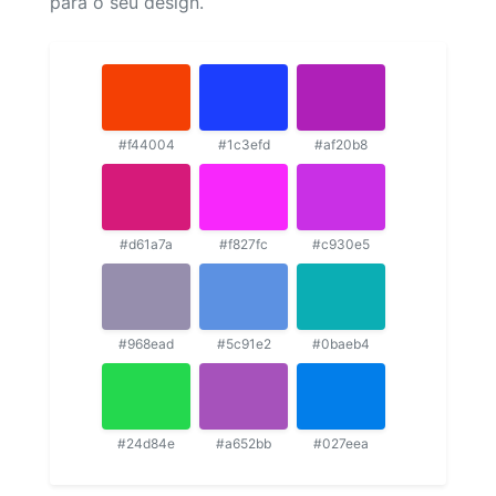
para o seu design.
#f44004
#1c3efd
#af20b8
#d61a7a
#f827fc
#c930e5
#968ead
#5c91e2
#0baeb4
#24d84e
#a652bb
#027eea