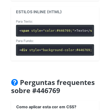
ESTILOS INLINE (HTML)
Para Texto:
<
span
style
=
"color:#446769;"
>
Texto
</
span
>
Para Fundo:
<
div
style
=
"background-color:#446769;"
>
...
</
di
Perguntas frequentes
sobre #446769
Como aplicar esta cor em CSS?