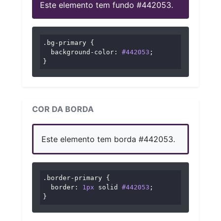
Este elemento tem fundo #442053.
.bg-primary
 {

background-color
: 
#442053
;

}
COR DA BORDA
Este elemento tem borda #442053.
.border-primary
 {

border
: 
1px
 solid 
#442053
;

}