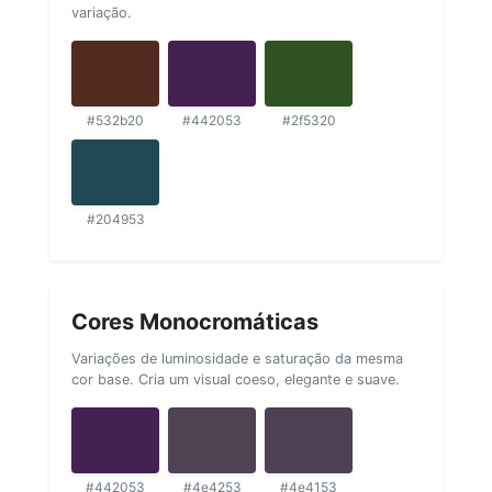
variação.
#532b20
#442053
#2f5320
#204953
Cores Monocromáticas
Variações de luminosidade e saturação da mesma
cor base. Cria um visual coeso, elegante e suave.
#442053
#4e4253
#4e4153