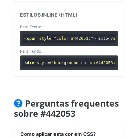
ESTILOS INLINE (HTML)
Para Texto:
<
span
style
=
"color:#442053;"
>
Texto
</
span
>
Para Fundo:
<
div
style
=
"background-color:#442053;"
>
...
</
di
Perguntas frequentes
sobre #442053
Como aplicar esta cor em CSS?