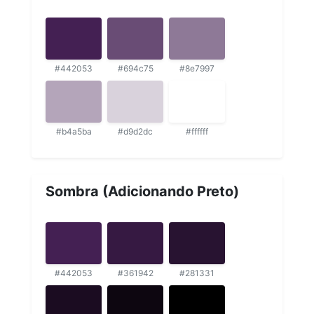
#442053
#694c75
#8e7997
#b4a5ba
#d9d2dc
#ffffff
Sombra (Adicionando Preto)
#442053
#361942
#281331