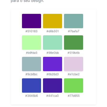
para o seu design.
#510183
#d6b301
#7bafa7
#b9fda5
#98e0bb
#519b4b
#9cb8bc
#6b26d3
#e1cbe2
#3646b6
#441ca0
#77d955