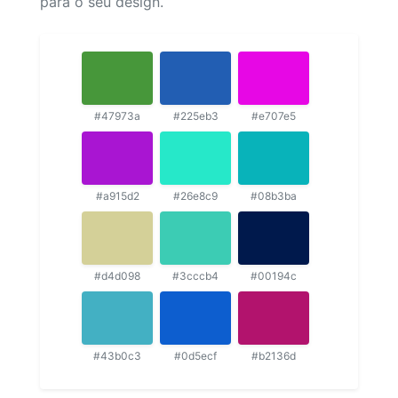
para o seu design.
#47973a
#225eb3
#e707e5
#a915d2
#26e8c9
#08b3ba
#d4d098
#3cccb4
#00194c
#43b0c3
#0d5ecf
#b2136d