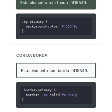
Este elemento tem fundo #415549.
.bg-primary
 {

background-color
: 
#415549
;

}
COR DA BORDA
Este elemento tem borda #415549.
.border-primary
 {

border
: 
1px
 solid 
#415549
;

}