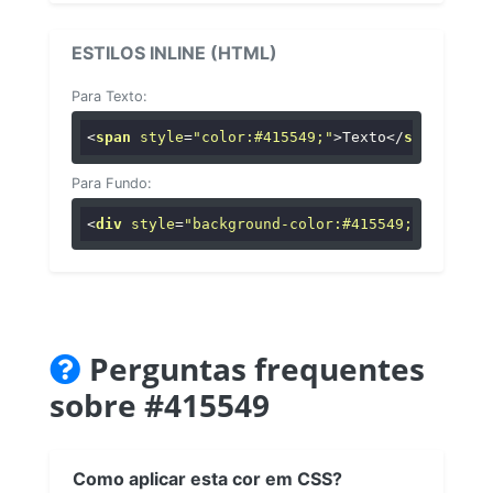
ESTILOS INLINE (HTML)
Para Texto:
<
span
style
=
"color:#415549;"
>
Texto
</
span
>
Para Fundo:
<
div
style
=
"background-color:#415549;"
>
...
</
di
Perguntas frequentes
sobre #415549
Como aplicar esta cor em CSS?