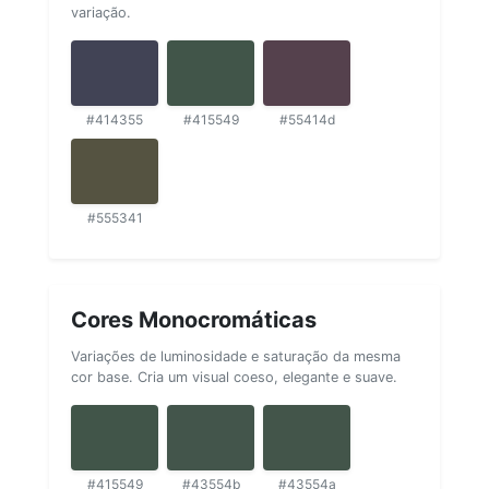
variação.
#414355
#415549
#55414d
#555341
Cores Monocromáticas
Variações de luminosidade e saturação da mesma
cor base. Cria um visual coeso, elegante e suave.
#415549
#43554b
#43554a