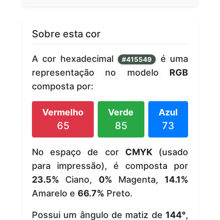
Sobre esta cor
A cor hexadecimal
é uma
#415549
representação no modelo
RGB
composta por:
Vermelho
Verde
Azul
65
85
73
No espaço de cor
CMYK
(usado
para impressão), é composta por
23.5%
Ciano,
0%
Magenta,
14.1%
Amarelo e
66.7%
Preto.
Possui um ângulo de matiz de
144°
,