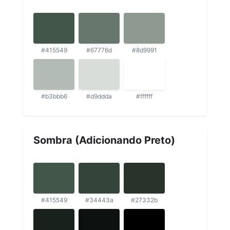
#415549
#67776d
#8d9991
#b3bbb6
#d9ddda
#ffffff
Sombra (Adicionando Preto)
#415549
#34443a
#27332b