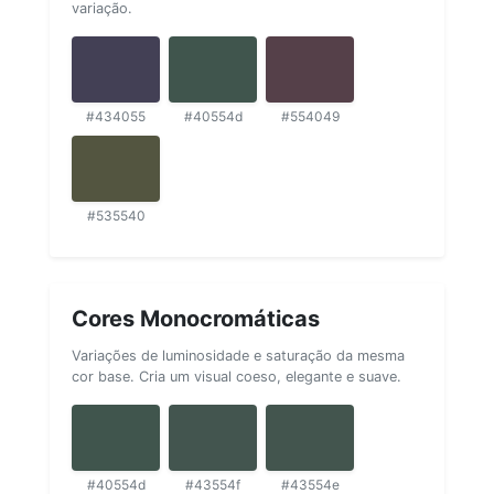
variação.
#434055
#40554d
#554049
#535540
Cores Monocromáticas
Variações de luminosidade e saturação da mesma
cor base. Cria um visual coeso, elegante e suave.
#40554d
#43554f
#43554e