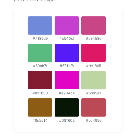
#7189d9
#c540cf
#c84586
#59bb7f
#571bf8
#de1865
#821b30
#e204c4
#bdd5a1
#8c5c14
#081605
#bc4956