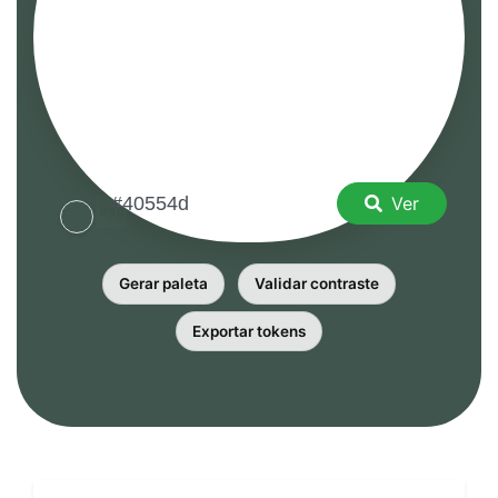
Ver
Gerar paleta
Validar contraste
Exportar tokens