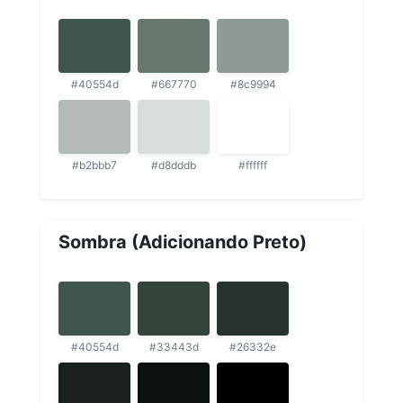
#40554d
#667770
#8c9994
#b2bbb7
#d8dddb
#ffffff
Sombra (Adicionando Preto)
#40554d
#33443d
#26332e