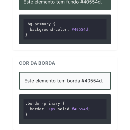
Este elemento tem fundo #40554d.
.bg-primary
 {

background-color
: 
#40554d
;

}
COR DA BORDA
Este elemento tem borda #40554d.
.border-primary
 {

border
: 
1px
 solid 
#40554d
;

}