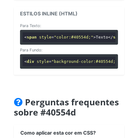
ESTILOS INLINE (HTML)
Para Texto:
<
span
style
=
"color:#40554d;"
>
Texto
</
span
>
Para Fundo:
<
div
style
=
"background-color:#40554d;"
>
...
</
di
Perguntas frequentes
sobre #40554d
Como aplicar esta cor em CSS?