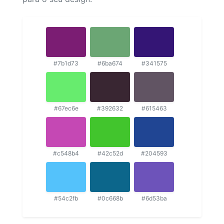
#7b1d73
#6ba674
#341575
#67ec6e
#392632
#615463
#c548b4
#42c52d
#204593
#54c2fb
#0c668b
#6d53ba