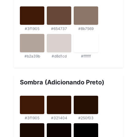
#3f1905
#654737
#8b7569
#b2a39b
#d8d1cd
#ffffff
Sombra (Adicionando Preto)
#3f1905
#321404
#250f03