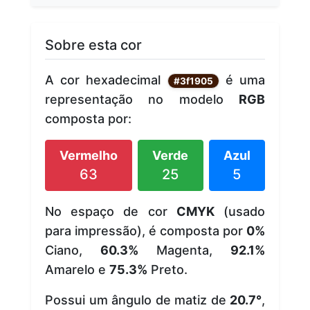
Sobre esta cor
A cor hexadecimal
é uma
#3f1905
representação no modelo
RGB
composta por:
Vermelho
Verde
Azul
63
25
5
No espaço de cor
CMYK
(usado
para impressão), é composta por
0%
Ciano,
60.3%
Magenta,
92.1%
Amarelo e
75.3%
Preto.
Possui um ângulo de matiz de
20.7°
,