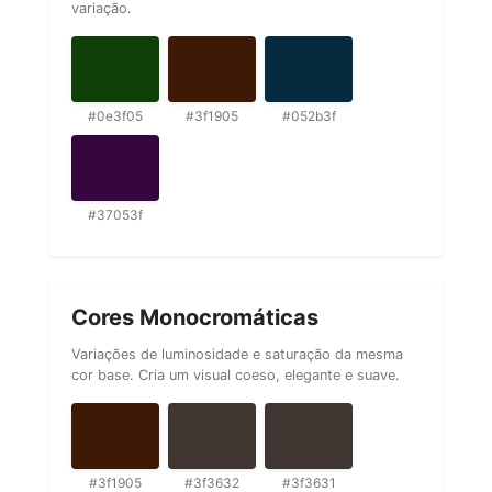
variação.
#0e3f05
#3f1905
#052b3f
#37053f
Cores Monocromáticas
Variações de luminosidade e saturação da mesma
cor base. Cria um visual coeso, elegante e suave.
#3f1905
#3f3632
#3f3631