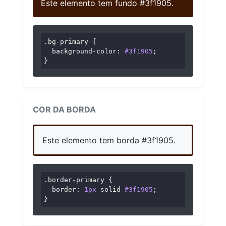
Este elemento tem fundo #3f1905.
.bg-primary
 {

background-color
: 
#3f1905
;

}
COR DA BORDA
Este elemento tem borda #3f1905.
.border-primary
 {

border
: 
1px
 solid 
#3f1905
;

}