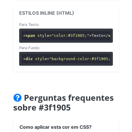
ESTILOS INLINE (HTML)
Para Texto:
<
span
style
=
"color:#3f1905;"
>
Texto
</
span
>
Para Fundo:
<
div
style
=
"background-color:#3f1905;"
>
...
</
di
Perguntas frequentes
sobre #3f1905
Como aplicar esta cor em CSS?