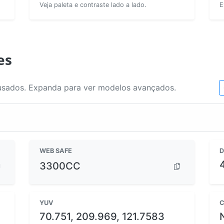
Veja paleta e contraste lado a lado.
E
es
usados. Expanda para ver modelos avançados.
WEB SAFE
D
3300CC
YUV
C
70.751, 209.969, 121.7583