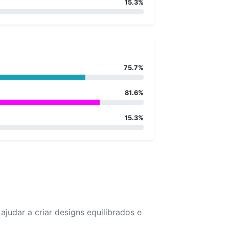
15.3%
75.7%
81.6%
15.3%
udar a criar designs equilibrados e