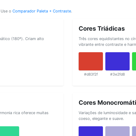
? Use o
Comparador Paleta + Contraste
.
Cores Triádicas
tico (180º). Criam alto
Três cores equidistantes no cí
vibrante entre contraste e har
#d83f2f
#3e2fd8
Cores Monocromát
rmonia rica oferece muitas
Variações de luminosidade e s
coeso, elegante e suave.