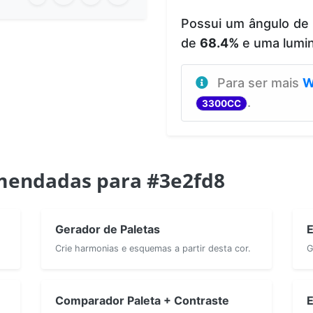
Possui um ângulo de
de
68.4%
e uma lumi
Para ser mais
W
.
3300CC
mendadas para #3e2fd8
Gerador de Paletas
E
Crie harmonias e esquemas a partir desta cor.
G
Comparador Paleta + Contraste
E