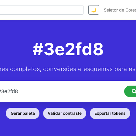
🌙
Seletor de Core
#3e2fd8
hes completos, conversões e esquemas para est
Gerar paleta
Validar contraste
Exportar tokens