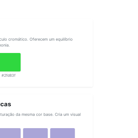
rculo cromático. Oferecem um equilíbrio
monia.
#2fd83f
icas
aturação da mesma cor base. Cria um visual