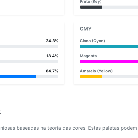
Preto (Key)
CMY
24.3%
Ciano (Cyan)
18.4%
Magenta
84.7%
Amarelo (Yellow)
s
osas baseadas na teoria das cores. Estas paletas podem aj