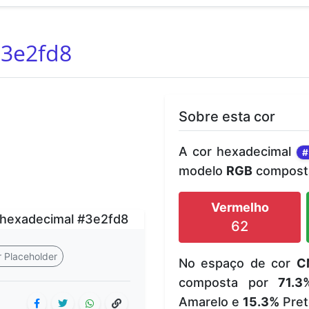
3e2fd8
Sobre esta cor
A cor hexadecimal
#
modelo
RGB
composta
Vermelho
62
 Placeholder
No espaço de cor
C
composta por
71.3
Amarelo e
15.3%
Pret