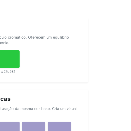
rculo cromático. Oferecem um equilíbrio
monia.
#27c93f
icas
aturação da mesma cor base. Cria um visual