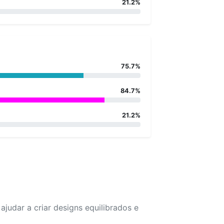
21.2%
75.7%
84.7%
21.2%
udar a criar designs equilibrados e