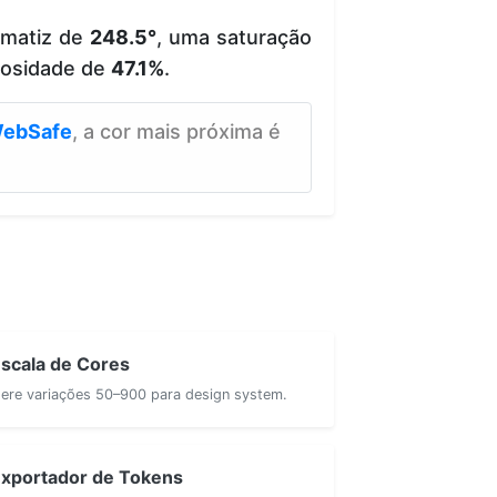
 matiz de
248.5°
, uma saturação
nosidade de
47.1%
.
ebSafe
, a cor mais próxima é
scala de Cores
ere variações 50–900 para design system.
xportador de Tokens