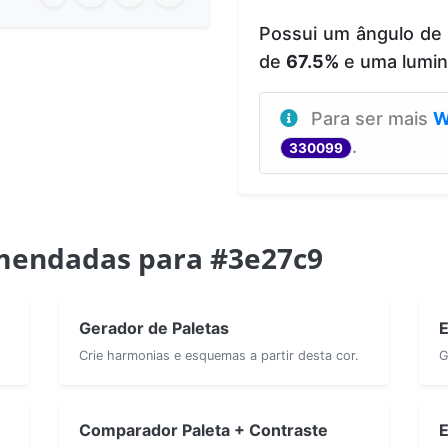
Possui um ângulo de
de
67.5%
e uma lumi
Para ser mais
W
.
330099
mendadas para #3e27c9
Gerador de Paletas
E
Crie harmonias e esquemas a partir desta cor.
G
Comparador Paleta + Contraste
E