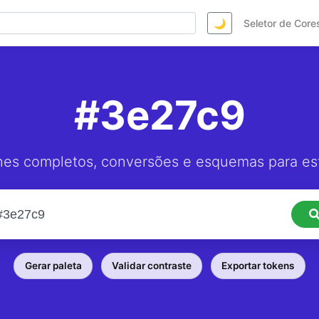
🌙
Seletor de Core
#3e27c9
hes completos, conversões e esquemas para est
Gerar paleta
Validar contraste
Exportar tokens