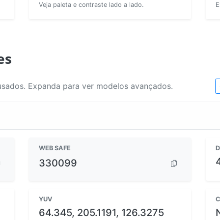
Veja paleta e contraste lado a lado.
E
es
usados. Expanda para ver modelos avançados.
WEB SAFE
D
330099
YUV
C
64.345, 205.1191, 126.3275