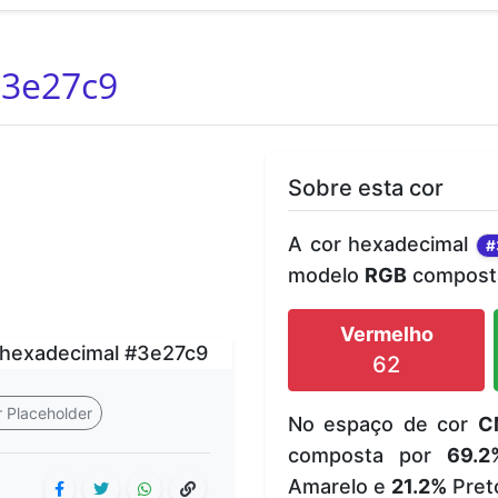
3e27c9
Sobre esta cor
A cor hexadecimal
#
modelo
RGB
composta
Vermelho
62
 Placeholder
No espaço de cor
C
composta por
69.2
Amarelo e
21.2%
Pret