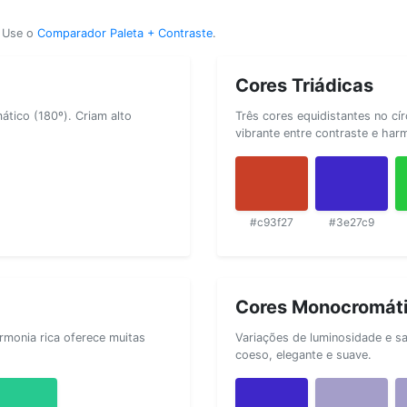
? Use o
Comparador Paleta + Contraste
.
Cores Triádicas
tico (180º). Criam alto
Três cores equidistantes no cí
vibrante entre contraste e har
#c93f27
#3e27c9
Cores Monocromát
rmonia rica oferece muitas
Variações de luminosidade e s
coeso, elegante e suave.